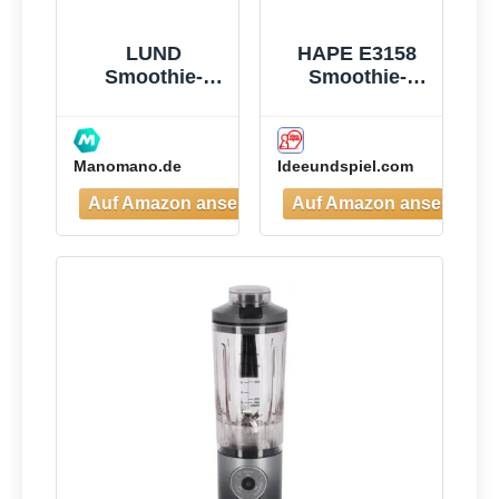
LUND
HAPE E3158
Smoothie-
Smoothie-
mixer 300w -
Mixer
W-67702
Manomano.de
Ideeundspiel.com