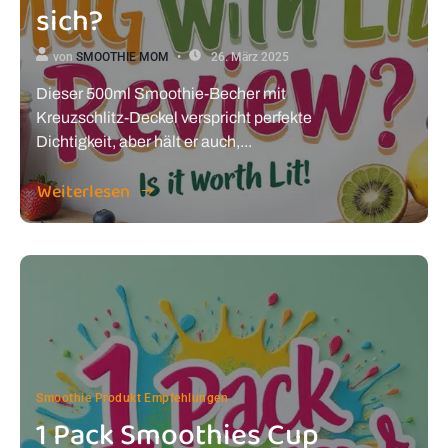
sich?
von
SMOOTHIE MOM
26. März 2025
Dieser 500ml Smoothie-Becher mit
Kreuzschlitz-Deckel verspricht perfekte
Dichtigkeit, aber hält er auch,...
Weiterlesen
Smoothie Produkt Empfehlungen
1 Pack Smoothies Cup