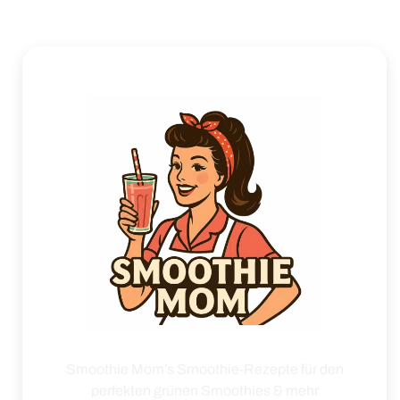
Smoothie Mom’s Smoothie-Rezepte für den
perfekten grünen Smoothies & mehr