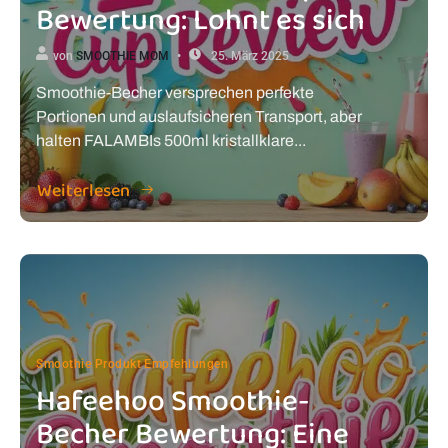
Bewertung: Lohnt es sich
von
SMOOTHIE MOM
25. März 2025
Smoothie-Becher versprechen perfekte
Portionen und auslaufsicheren Transport, aber
halten FALAMBIs 500ml kristallklare...
Weiterlesen
Smoothie Produkt Empfehlungen
Hafeehoo Smoothie-
Becher Bewertung: Eine