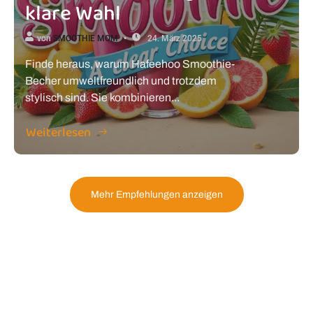
klare Wahl
von
SMOOTHIE MOM
24. März 2025
Finde heraus, warum Hafeehoo Smoothie-
Becher umweltfreundlich und trotzdem
stylisch sind. Sie kombinieren...
Weiterlesen
Mehr Empfehlungen anzeigen