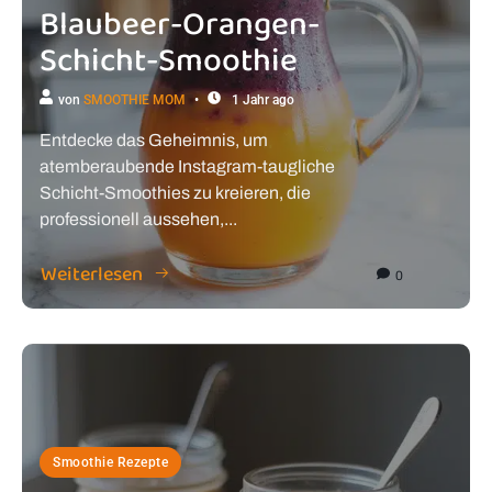
Blaubeer-Orangen-
Schicht-Smoothie
von
SMOOTHIE MOM
1 Jahr ago
Entdecke das Geheimnis, um
atemberaubende Instagram-taugliche
Schicht-Smoothies zu kreieren, die
professionell aussehen,...
Weiterlesen
0
Smoothie Rezepte