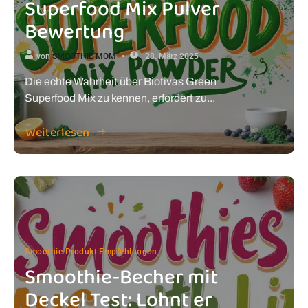
Superfood Mix Pulver
Bewertung
von
SMOOTHIE MOM
28. März 2025
Die echte Wahrheit über Biotivas Green
Superfood Mix zu kennen, erfordert zu...
Weiterlesen
Smoothie Produkt Empfehlungen
Smoothie-Becher mit
Deckel Test: Lohnt er