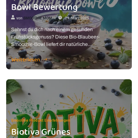
Bowl Bewertung
von
SMOOTHIE MOM
29. März 2025
Sehnst du dich nach einem gesunden
Frühstücksgenuss? Diese Bio-Blaubeer-
Smoothie-Bowl liefert dir natürliche...
Weiterlesen
Smoothie Produkt Empfehlungen
Biotiva Grünes