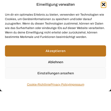
Vorname
Einwilligung verwalten
Um dir ein optimales Erlebnis zu bieten, verwenden wir Technologien wie
Cookies, um Geräteinformationen zu speichern und/oder darauf
zuzugreifen. Wenn du diesen Technologien zustimmst, können wir Daten
wie das Surfverhalten oder eindeutige IDs auf dieser Website verarbeiten.
Wenn du deine Einwillligung nicht erteilst oder zurückziehst, können
bestimmte Merkmale und Funktionen beeinträchtigt werden.
Maximal 1x pro Quartal, garantiert ohne Spam
Akzeptieren
Ablehnen
Einstellungen ansehen
Juice & Fresh Drink Smoothie Kit by
Thoka Network Wordpress
SEO Web Design & Administration
Cookie-Richtlinie
Privacy Policy
Impressum
Copyright ©2026 Smoothie Mom. All rights reserved.
Smoothie Mom nimmt am Amazon-Partnerprogramm teil. Das bedeutet: Wenn du
auf einen mit Sternchen (*) gekennzeichneten Link klickst und etwas über
Amazon.de
kaufst, erhalten wir eine kleine Provision. Für dich bleibt der Preis