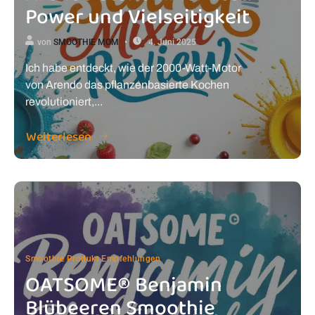
Power und Vielseitigkeit
von
SMOOTHIE MOM
4. Juni 2025
Ich habe entdeckt, wie der 2000-Watt-Motor
von Arendo das pflanzenbasierte Kochen
revolutioniert,...
Weiterlesen
Smoothie Produkt Empfehlungen
OATSOME® Benjamin
Blübeeren Smoothie