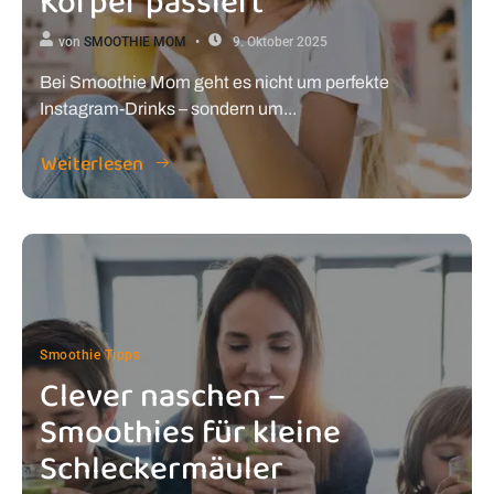
Körper passiert
von
SMOOTHIE MOM
9. Oktober 2025
Bei Smoothie Mom geht es nicht um perfekte
Instagram-Drinks – sondern um...
Weiterlesen
Smoothie Tipps
Clever naschen –
Smoothies für kleine
Schleckermäuler