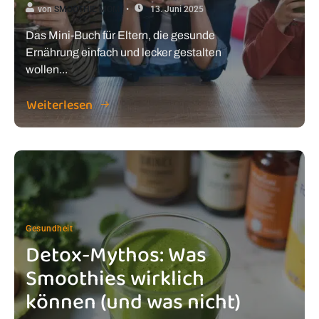
von
SMOOTHIE MOM
13. Juni 2025
Das Mini-Buch für Eltern, die gesunde
Ernährung einfach und lecker gestalten
wollen...
Weiterlesen
Gesundheit
Detox-Mythos: Was
Smoothies wirklich
können (und was nicht)