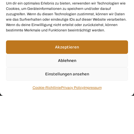
Um dir ein optimales Erlebnis zu bieten, verwenden wir Technologien wie
Cookies, um Geräteinformationen zu speichern und/oder darauf
zuzugreifen. Wenn du diesen Technologien zustimmst, können wir Daten
wie das Surfverhalten oder eindeutige IDs auf dieser Website verarbeiten.
Wenn du deine Einwillligung nicht erteilst oder zurückziehst, können
bestimmte Merkmale und Funktionen beeinträchtigt werden.
Maximal 1x pro Quartal, garantiert ohne Spam
Akzeptieren
Ablehnen
Einstellungen ansehen
Juice & Fresh Drink Smoothie Kit by
Thoka Network Wordpress
SEO Web Design & Administration
Cookie-Richtlinie
Privacy Policy
Impressum
Copyright ©2026 Smoothie Mom. All rights reserved.
Smoothie Mom nimmt am Amazon-Partnerprogramm teil. Das bedeutet: Wenn du
auf einen mit Sternchen (*) gekennzeichneten Link klickst und etwas über
Amazon.de
kaufst, erhalten wir eine kleine Provision. Für dich bleibt der Preis
natürlich gleich – aber du unterstützt damit unsere Arbeit und den Aufbau dieser
Seite. Vielen Dank dafür! 💚