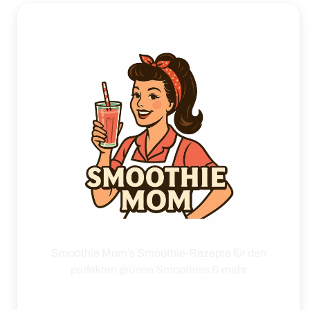
Smoothie Mom’s Smoothie-Rezepte für den
perfekten grünen Smoothies & mehr