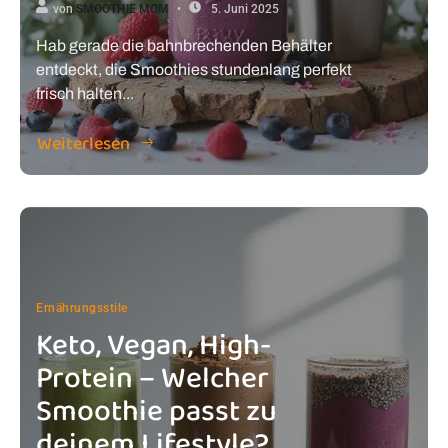
von
SMOOTHIE MOM
5. Juni 2025
Hab gerade die bahnbrechenden Behälter
entdeckt, die Smoothies stundenlang perfekt
frisch halten...
Weiterlesen
Ernährungsstile
Keto, Vegan, High-
Protein – Welcher
Smoothie passt zu
deinem Lifestyle?