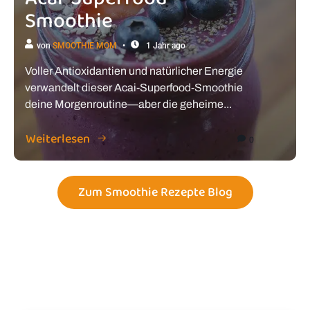
Smoothie
von
SMOOTHIE MOM
1 Jahr ago
Voller Antioxidantien und natürlicher Energie
verwandelt dieser Acai-Superfood-Smoothie
deine Morgenroutine—aber die geheime...
Weiterlesen
0
Zum Smoothie Rezepte Blog