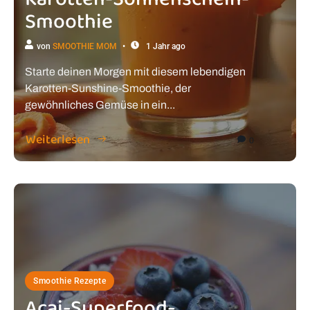
Smoothie
von
SMOOTHIE MOM
1 Jahr ago
Starte deinen Morgen mit diesem lebendigen
Karotten-Sunshine-Smoothie, der
gewöhnliches Gemüse in ein...
Weiterlesen
0
Smoothie Rezepte
Acai-Superfood-