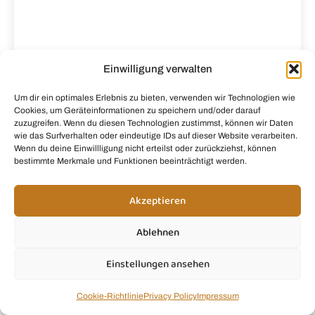
Einwilligung verwalten
Veganer Avocado-Smoothie
Nahrhafter veganer Avocado-Smoothie, der einen
Um dir ein optimales Erlebnis zu bieten, verwenden wir Technologien wie
eingefleischten Speck-Liebhaber bekehrt hat—
Cookies, um Geräteinformationen zu speichern und/oder darauf
zuzugreifen. Wenn du diesen Technologien zustimmst, können wir Daten
entdecke die geheime Technik, die ihn absolut
wie das Surfverhalten oder eindeutige IDs auf dieser Website verarbeiten.
unwiderstehlich macht.
Wenn du deine Einwillligung nicht erteilst oder zurückziehst, können
bestimmte Merkmale und Funktionen beeinträchtigt werden.
Weiterlesen »
Akzeptieren
Ablehnen
Einstellungen ansehen
Cookie-Richtlinie
Privacy Policy
Impressum