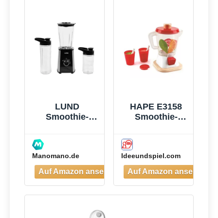
ge aus
Edelstahl, BPA-
Frei, Leicht zu
Reinigen,
Blender
elektrisch für
Shake,
Smoothie
LUND
HAPE E3158
Smoothie-
Smoothie-
mixer 300w -
Mixer
W-67702
Manomano.de
Ideeundspiel.com