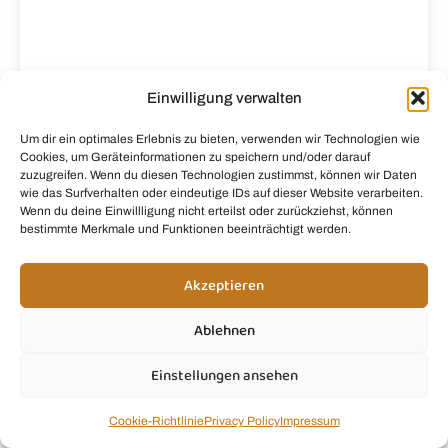
Vanille-Latte Protein-Smoothie
Einwilligung verwalten
Bring deine Morgenroutine auf das nächste Level mit
diesem Vanilla Latte Protein-Smoothie, der dekadent
Um dir ein optimales Erlebnis zu bieten, verwenden wir Technologien wie
schmeckt, aber heimlich dein Energielevel verwandelt.
Cookies, um Geräteinformationen zu speichern und/oder darauf
zuzugreifen. Wenn du diesen Technologien zustimmst, können wir Daten
Weiterlesen »
wie das Surfverhalten oder eindeutige IDs auf dieser Website verarbeiten.
Wenn du deine Einwillligung nicht erteilst oder zurückziehst, können
bestimmte Merkmale und Funktionen beeinträchtigt werden.
Fragen?
Akzeptieren
Ablehnen
Du brauchst Hilfe, hast eine Frage zu unseren
Rezepten oder möchtest uns einfach etwas
Einstellungen ansehen
mitteilen? Ich freue mich, von dir zu hören! 💚
Cookie-Richtlinie
Privacy Policy
Impressum
kontakt@smoothie.mom