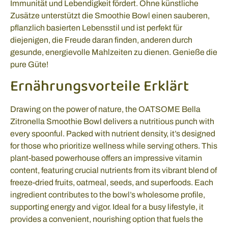
Immunität und Lebendigkeit fördert. Ohne künstliche
Zusätze unterstützt die Smoothie Bowl einen sauberen,
pflanzlich basierten Lebensstil und ist perfekt für
diejenigen, die Freude daran finden, anderen durch
gesunde, energievolle Mahlzeiten zu dienen. Genieße die
pure Güte!
Ernährungsvorteile Erklärt
Drawing on the power of nature, the OATSOME Bella
Zitronella Smoothie Bowl delivers a nutritious punch with
every spoonful. Packed with nutrient density, it’s designed
for those who prioritize wellness while serving others. This
plant-based powerhouse offers an impressive vitamin
content, featuring crucial nutrients from its vibrant blend of
freeze-dried fruits, oatmeal, seeds, and superfoods. Each
ingredient contributes to the bowl’s wholesome profile,
supporting energy and vigor. Ideal for a busy lifestyle, it
provides a convenient, nourishing option that fuels the