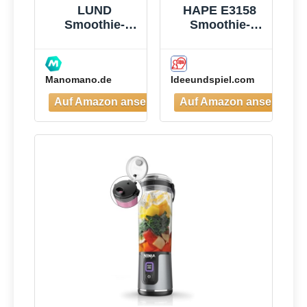
LUND
HAPE E3158
Smoothie-
Smoothie-
mixer 300w -
Mixer
W-67702
Manomano.de
Ideeundspiel.com