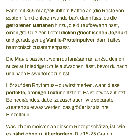
Fang mit 355ml abgekühltem Kaffee an (die Reste von
gestern funktionieren wunderbar), dann fügst du die
gefrorenen Bananen
hinzu, die du aufbewahrt hast,
einen großzügigen Löffel
dicken griechischen Joghurt
und gerade genug
Vanille-Proteinpulver
, damit alles
harmonisch zusammenpasst.
Die Magie passiert, wenn du langsam anfängst, deinen
Mixer auf niedriger Stufe aufwachen lässt, bevor du nach
und nach Eiswürfel dazugibst.
Hör auf den Rhythmus – du wirst merken, wann diese
perfekte, cremige Textur
entsteht. Es ist etwas zutiefst
Befriedigendes, dabei zuzuschauen, wie separate
Zutaten zu etwas werden, das größer ist als ihre
Einzelteile.
Was ich am meisten an diesem Rezept schätze, ist, wie
es
nährt ohne zu überfordern
. Die 15-25 Gramm