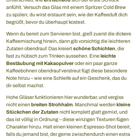
anfühlt. Versuch das Glas mit einem Spritzer Cold Brew
zu spülen; du wirst erstaunt sein, wie der Kaffeeduft dich
begrüßt, bevor du überhaupt kostest.
Wenn du bereit zum Servieren bist, gieß zuerst die dickere
Kaffeemischung hinein, dann gib vorsichtig die leichteren
Zutaten obendrauf. Das kreiert
schöne Schichten
, die
fast zu hübsch zum Trinken aussehen. Eine
leichte
Bestäubung mit Kakaopulver
oder ein paar ganze
Kaffeebohnen obendrauf verstreut fügt diese besondere
Note hinzu – wie eine Schleife auf ein Geschenk, das du
dir selbst machst.
Hohe Gläser funktionieren hier wunderbar, und vergiss
nicht einen
breiten Strohhalm
. Manchmal werden
kleine
Stückchen der Zutaten
nicht komplett glatt gemixt, und
das ist völlig in Ordnung – diese winzigen Texturen fügen
Charakter hinzu. Halt einen kleinen Espresso-Shot bereit,
falls du jemand bist, der gerne zwischendurch einen extra