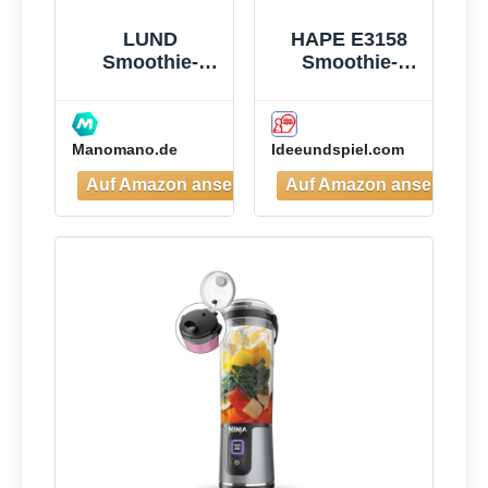
LUND
HAPE E3158
Smoothie-
Smoothie-
mixer 300w -
Mixer
W-67702
Manomano.de
Ideeundspiel.com