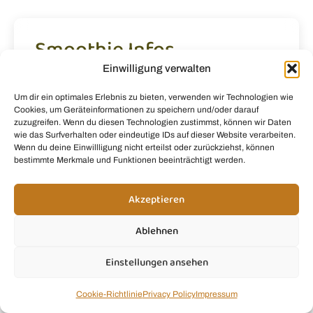
Smoothie Infos
Einwilligung verwalten
Smoothie Rezepte
Um dir ein optimales Erlebnis zu bieten, verwenden wir Technologien wie
Produkt Empfehlungen
Cookies, um Geräteinformationen zu speichern und/oder darauf
zuzugreifen. Wenn du diesen Technologien zustimmst, können wir Daten
Smoothie Tipps& Tricks
wie das Surfverhalten oder eindeutige IDs auf dieser Website verarbeiten.
Wenn du deine Einwillligung nicht erteilst oder zurückziehst, können
bestimmte Merkmale und Funktionen beeinträchtigt werden.
Anfänger Smothies
Akzeptieren
Ablehnen
Einstellungen ansehen
Cookie-Richtlinie
Privacy Policy
Impressum