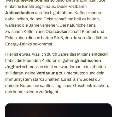
Was
Kaffee-Smoothies
so besonders macht, geht über
einfache Ernährung hinaus. Diese kostbaren
Antioxidantien
aus frisch gebrühtem Kaffee können
dabei helfen, deinen Geist scharf und hell zu halten,
während die Jahre vergehen. Der natürliche Tanz
zwischen Koffein und Obst
zucker
schafft Klarheit und
Fokus ohne diesen harten Stoß, den du von künstlichen
Energy-Drinks bekommst.
Hier ist etwas, was ich durch Jahre des Mixens entdeckt
habe: die lebenden Kulturen in gutem
griechischen
Joghurt
schmecken nicht nur wunderbar – sie arbeiten
still daran, deine
Verdauung
zu unterstützen und dein
Immunsystem stark zu halten. Es ist, als würdest du
deinem Körper ein sanftes, tägliches Geschenk machen,
das immer wieder zurückgibt.