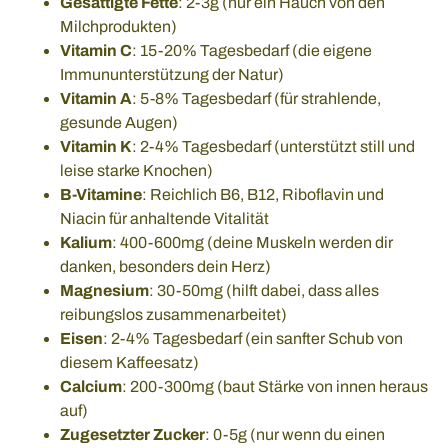
Gesättigte Fette
: 2-3g (nur ein Hauch von den
Milchprodukten)
Vitamin C
: 15-20% Tagesbedarf (die eigene
Immununterstützung der Natur)
Vitamin A
: 5-8% Tagesbedarf (für strahlende,
gesunde Augen)
Vitamin K
: 2-4% Tagesbedarf (unterstützt still und
leise starke Knochen)
B-Vitamine
: Reichlich B6, B12, Riboflavin und
Niacin für anhaltende Vitalität
Kalium
: 400-600mg (deine Muskeln werden dir
danken, besonders dein Herz)
Magnesium
: 30-50mg (hilft dabei, dass alles
reibungslos zusammenarbeitet)
Eisen
: 2-4% Tagesbedarf (ein sanfter Schub von
diesem Kaffeesatz)
Calcium
: 200-300mg (baut Stärke von innen heraus
auf)
Zugesetzter Zucker
: 0-5g (nur wenn du einen