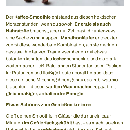
Der
Kaffee-Smoothie
entstand aus diesen hektischen
Morgenstunden, wenn du sowohl
Energie als auch
Nährstoffe
brauchst, aber nur Zeit hast, dir unterwegs
eine Sache zu schnappen.
Marathonläufer
entdeckten
zuerst diese wunderbare Kombination, als sie merkten,
dass sie ihre langen Trainingseinheiten mit etwas
betanken konnten, das
lecker
schmeckte und sie stark
weitermachen ließ. Bald fanden Studenten beim Pauken
für Prüfungen und fleißige Leute überall heraus, dass
diese einfache Mischung ihnen genau das gab, was sie
brauchten – diesen
sanften Wachmacher
gepaart mit
gleichmäßiger, anhaltender Energie
.
Etwas Schönes zum Genießen kreieren
Gieß deinen Smoothie in Gläser, die du nur ein paar
Minuten
im Gefrierfach gekühlt
hast – es macht so einen
Unterschied, wie
erfrischend
sich der erste Schluck