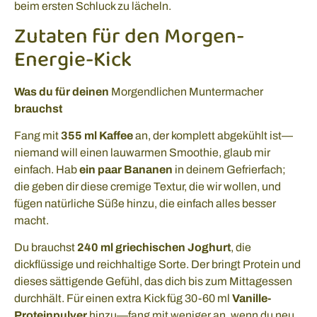
beim ersten Schluck zu lächeln.
Zutaten für den Morgen-
Energie-Kick
Was du für deinen
Morgendlichen Muntermacher
brauchst
Fang mit
355 ml Kaffee
an, der komplett abgekühlt ist—
niemand will einen lauwarmen Smoothie, glaub mir
einfach. Hab
ein paar Bananen
in deinem Gefrierfach;
die geben dir diese cremige Textur, die wir wollen, und
fügen natürliche Süße hinzu, die einfach alles besser
macht.
Du brauchst
240 ml griechischen Joghurt
, die
dickflüssige und reichhaltige Sorte. Der bringt Protein und
dieses sättigende Gefühl, das dich bis zum Mittagessen
durchhält. Für einen extra Kick füg 30-60 ml
Vanille-
Proteinpulver
hinzu—fang mit weniger an, wenn du neu