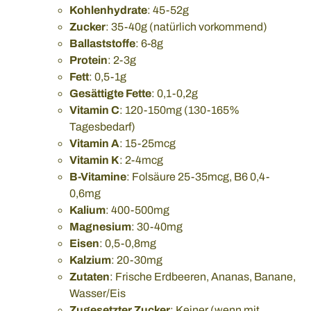
Kohlenhydrate
: 45-52g
Zucker
: 35-40g (natürlich vorkommend)
Ballaststoffe
: 6-8g
Protein
: 2-3g
Fett
: 0,5-1g
Gesättigte Fette
: 0,1-0,2g
Vitamin C
: 120-150mg (130-165%
Tagesbedarf)
Vitamin A
: 15-25mcg
Vitamin K
: 2-4mcg
B-Vitamine
: Folsäure 25-35mcg, B6 0,4-
0,6mg
Kalium
: 400-500mg
Magnesium
: 30-40mg
Eisen
: 0,5-0,8mg
Kalzium
: 20-30mg
Zutaten
: Frische Erdbeeren, Ananas, Banane,
Wasser/Eis
Zugesetzter Zucker
: Keiner (wenn mit