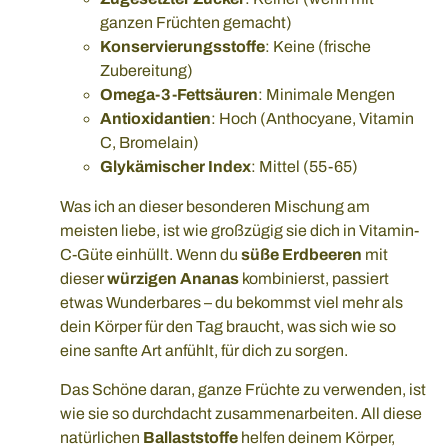
ganzen Früchten gemacht)
Konservierungsstoffe
: Keine (frische
Zubereitung)
Omega-3-Fettsäuren
: Minimale Mengen
Antioxidantien
: Hoch (Anthocyane, Vitamin
C, Bromelain)
Glykämischer Index
: Mittel (55-65)
Was ich an dieser besonderen Mischung am
meisten liebe, ist wie großzügig sie dich in Vitamin-
C-Güte einhüllt. Wenn du
süße Erdbeeren
mit
dieser
würzigen Ananas
kombinierst, passiert
etwas Wunderbares – du bekommst viel mehr als
dein Körper für den Tag braucht, was sich wie so
eine sanfte Art anfühlt, für dich zu sorgen.
Das Schöne daran, ganze Früchte zu verwenden, ist
wie sie so durchdacht zusammenarbeiten. All diese
natürlichen
Ballaststoffe
helfen deinem Körper,