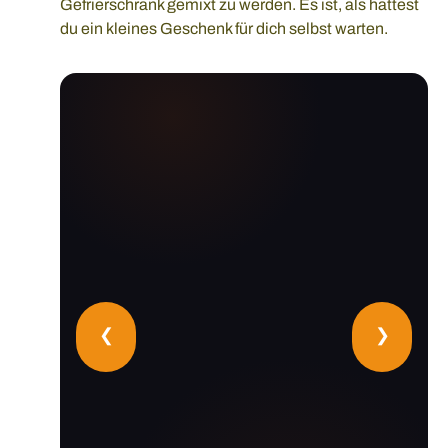
Gefrierschrank gemixt zu werden. Es ist, als hättest
du ein kleines Geschenk für dich selbst warten.
❮
❯