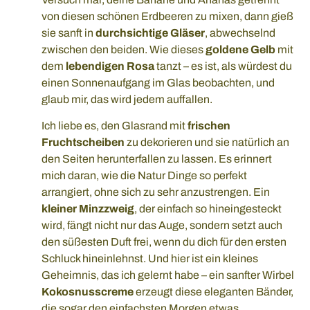
von diesen schönen Erdbeeren zu mixen, dann gieß
sie sanft in
durchsichtige Gläser
, abwechselnd
zwischen den beiden. Wie dieses
goldene Gelb
mit
dem
lebendigen Rosa
tanzt – es ist, als würdest du
einen Sonnenaufgang im Glas beobachten, und
glaub mir, das wird jedem auffallen.
Ich liebe es, den Glasrand mit
frischen
Fruchtscheiben
zu dekorieren und sie natürlich an
den Seiten herunterfallen zu lassen. Es erinnert
mich daran, wie die Natur Dinge so perfekt
arrangiert, ohne sich zu sehr anzustrengen. Ein
kleiner Minzzweig
, der einfach so hineingesteckt
wird, fängt nicht nur das Auge, sondern setzt auch
den süßesten Duft frei, wenn du dich für den ersten
Schluck hineinlehnst. Und hier ist ein kleines
Geheimnis, das ich gelernt habe – ein sanfter Wirbel
Kokosnusscreme
erzeugt diese eleganten Bänder,
die sogar den einfachsten Morgen etwas