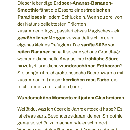
Dieser lebendige
Erdbeer-Ananas-Bananen-
Smoothie
fängt die Essenz eines
tropischen
Paradieses
in jedem Schluck ein. Wenn du drei von
der Natur’s beliebtesten Früchten
zusammenbringst, passiert etwas Magisches – ein
gewöhnlicher Morgen
verwandelt sich in dein
eigenes kleines Refugium. Die
sanfte Süße
von
reifen Bananen
schafft so eine schöne Grundlage,
während diese helle Ananas ihre
fröhliche Säure
hinzufügt, und diese
wunderschönen Erdbeeren
?
Sie bringen ihre charakteristische Beerenwärme mit
zusammen mit dieser
herrlichen rosa Farbe
, die
mich immer zum Lächeln bringt.
Wunderschöne Momente mit jedem Glas kreieren
Weißt du, was ich über die Jahre entdeckt habe? Es
ist etwas ganz Besonderes daran, deinen Smoothie
genauso schön zu machen, wie er schmeckt.
Versuch mal, deine Banane und Ananas getrennt