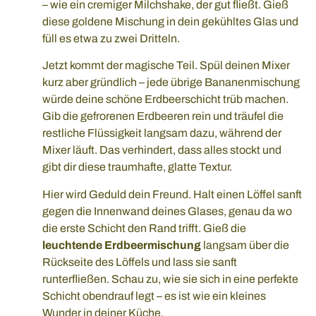
– wie ein cremiger Milchshake, der gut fließt. Gieß
diese goldene Mischung in dein gekühltes Glas und
füll es etwa zu zwei Dritteln.
Jetzt kommt der magische Teil. Spül deinen Mixer
kurz aber gründlich – jede übrige Bananenmischung
würde deine schöne Erdbeerschicht trüb machen.
Gib die gefrorenen Erdbeeren rein und träufel die
restliche Flüssigkeit langsam dazu, während der
Mixer läuft. Das verhindert, dass alles stockt und
gibt dir diese traumhafte, glatte Textur.
Hier wird Geduld dein Freund. Halt einen Löffel sanft
gegen die Innenwand deines Glases, genau da wo
die erste Schicht den Rand trifft. Gieß die
leuchtende Erdbeermischung
langsam über die
Rückseite des Löffels und lass sie sanft
runterfließen. Schau zu, wie sie sich in eine perfekte
Schicht obendrauf legt – es ist wie ein kleines
Wunder in deiner Küche.