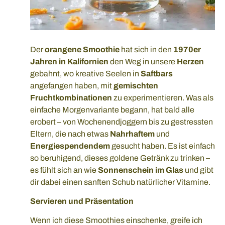
Der
orangene Smoothie
hat sich in den
1970er
Jahren in Kalifornien
den Weg in unsere
Herzen
gebahnt, wo kreative Seelen in
Saftbars
angefangen haben, mit
gemischten
Fruchtkombinationen
zu experimentieren. Was als
einfache Morgenvariante begann, hat bald alle
erobert – von Wochenendjoggern bis zu gestressten
Eltern, die nach etwas
Nahrhaftem
und
Energiespendendem
gesucht haben. Es ist einfach
so beruhigend, dieses goldene Getränk zu trinken –
es fühlt sich an wie
Sonnenschein im Glas
und gibt
dir dabei einen sanften Schub natürlicher Vitamine.
Servieren und Präsentation
Wenn ich diese Smoothies einschenke, greife ich