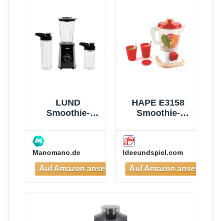
ge aus
Edelstahl, BPA-
Frei, Leicht zu
Reinigen,
Blender
elektrisch für
Shake,
Smoothie
LUND
HAPE E3158
Smoothie-
Smoothie-
mixer 300w -
Mixer
W-67702
Manomano.de
Ideeundspiel.com