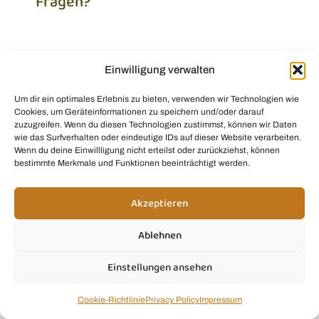
Fragen?
Du brauchst Hilfe, hast eine Frage zu unseren
Rezepten oder möchtest uns einfach etwas
mitteilen? Ich freue mich, von dir zu hören! 💚
Einwilligung verwalten
kontakt@smoothie.mom
Um dir ein optimales Erlebnis zu bieten, verwenden wir Technologien wie
Cookies, um Geräteinformationen zu speichern und/oder darauf
zuzugreifen. Wenn du diesen Technologien zustimmst, können wir Daten
wie das Surfverhalten oder eindeutige IDs auf dieser Website verarbeiten.
Wenn du deine Einwillligung nicht erteilst oder zurückziehst, können
bestimmte Merkmale und Funktionen beeinträchtigt werden.
Smoothie Infos
Akzeptieren
Smoothie Rezepte
Ablehnen
Produkt Empfehlungen
Smoothie Tipps& Tricks
Einstellungen ansehen
Cookie-Richtlinie
Privacy Policy
Impressum