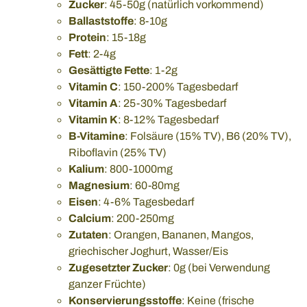
Zucker
: 45-50g (natürlich vorkommend)
Ballaststoffe
: 8-10g
Protein
: 15-18g
Fett
: 2-4g
Gesättigte Fette
: 1-2g
Vitamin C
: 150-200% Tagesbedarf
Vitamin A
: 25-30% Tagesbedarf
Vitamin K
: 8-12% Tagesbedarf
B-Vitamine
: Folsäure (15% TV), B6 (20% TV),
Riboflavin (25% TV)
Kalium
: 800-1000mg
Magnesium
: 60-80mg
Eisen
: 4-6% Tagesbedarf
Calcium
: 200-250mg
Zutaten
: Orangen, Bananen, Mangos,
griechischer Joghurt, Wasser/Eis
Zugesetzter Zucker
: 0g (bei Verwendung
ganzer Früchte)
Konservierungsstoffe
: Keine (frische