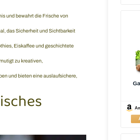
is und bewahrt die Frische von
l, das Sicherheit und Sichtbarkeit
hies, Eiskaffee und geschichtete
utigt zu kreativen,
ben und bieten eine auslaufsichere,
Ga
tisches
Sta
M
A
1×70
au
Leic