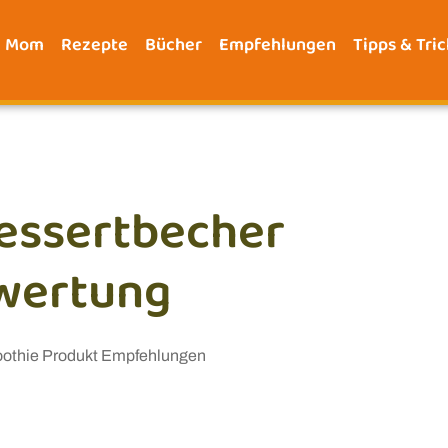
e Mom
Rezepte
Bücher
Empfehlungen
Tipps & Tric
essertbecher
wertung
othie Produkt Empfehlungen