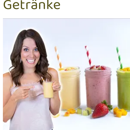
Getränke
als matcha to go becher
geeignet.