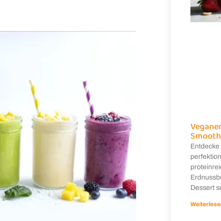
Veganer
Smooth
Entdecke 
perfektion
proteinre
Erdnussbu
Dessert s
Weiterlese