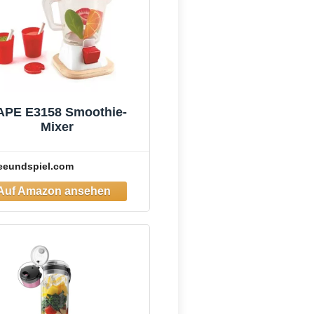
APE E3158 Smoothie-
Mixer
eeundspiel.com