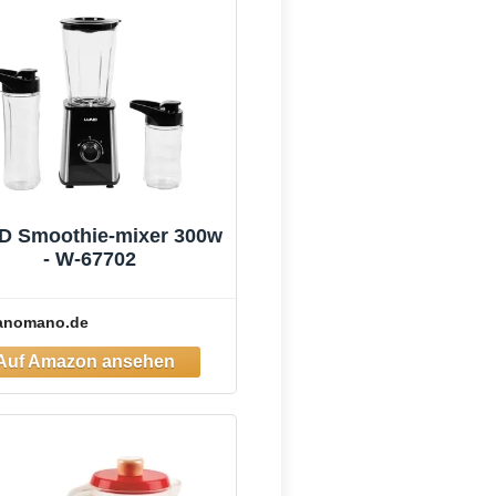
D Smoothie-mixer 300w
- W-67702
anomano.de