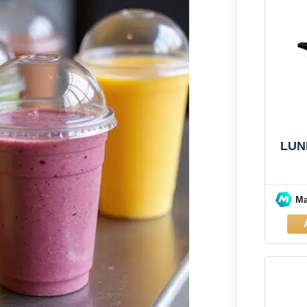
LUN
M