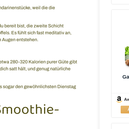
darinenstücke, weil die die
du bereit bist, die zweite Schicht
els. Es fühlt sich fast meditativ an,
en Augen entstehen.
r etwa 280-320 Kalorien purer Güte gibt
dich satt hält, und genug natürliche
Ga
es sogar den gewöhnlichsten Dienstag
Sta
M
A
1×70
Smoothie-
au
Leic