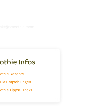
 Rezepten oder möchtest uns
etwas mitteilen? Ich freue
 dir zu hören! 💚
takt@smoothie.mom
thie Infos
othie Rezepte
ukt Empfehlungen
thie Tipps& Tricks