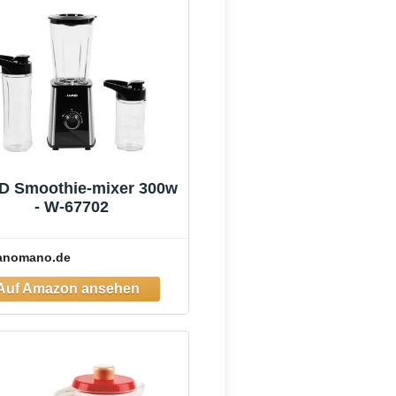
D Smoothie-mixer 300w
- W-67702
anomano.de