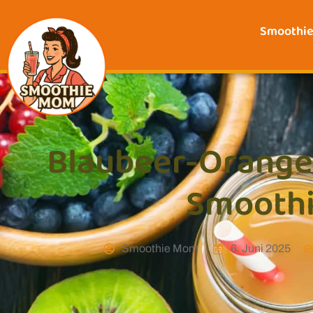
Smoothi
Blaubeer-Orange
Smooth
Smoothie Mom
6. Juni 2025