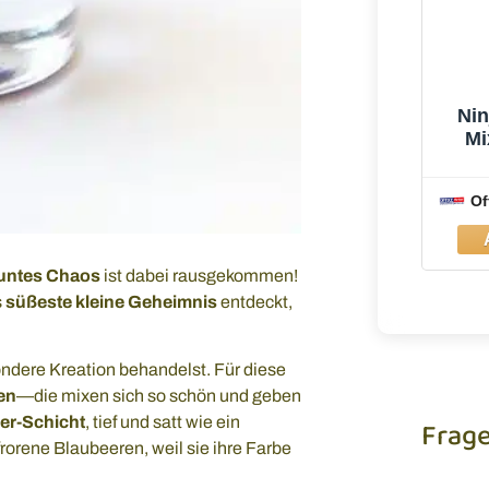
Nin
Mi
Of
untes Chaos
ist dabei rausgekommen!
s
süßeste kleine Geheimnis
entdeckt,
ondere Kreation behandelst. Für diese
en
—die mixen sich so schön und geben
er-Schicht
, tief und satt wie ein
Frag
ene Blaubeeren, weil sie ihre Farbe
Du brauc