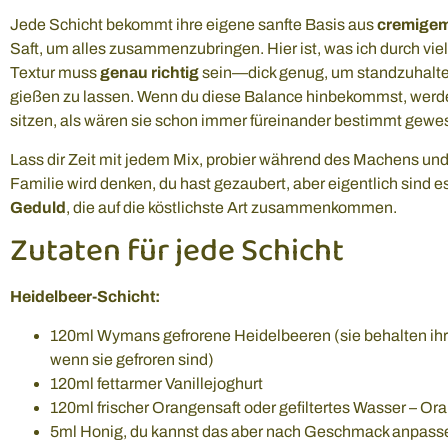
Jede Schicht bekommt ihre eigene sanfte Basis aus
cremigem
Saft, um alles zusammenzubringen. Hier ist, was ich durch vi
Textur muss
genau richtig
sein—dick genug, um standzuhalten
gießen zu lassen. Wenn du diese Balance hinbekommst, werde
sitzen, als wären sie schon immer füreinander bestimmt gewe
Lass dir Zeit mit jedem Mix, probier während des Machens und 
Familie wird denken, du hast gezaubert, aber eigentlich sind e
Geduld
, die auf die köstlichste Art zusammenkommen.
Zutaten für jede Schicht
Heidelbeer-Schicht:
120ml Wymans gefrorene Heidelbeeren (sie behalten ih
wenn sie gefroren sind)
120ml fettarmer Vanillejoghurt
120ml frischer Orangensaft oder gefiltertes Wasser – Or
5ml Honig, du kannst das aber nach Geschmack anpass