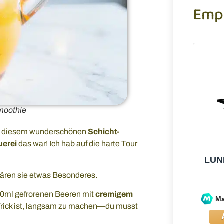
Emp
moothie
it diesem wunderschönen
Schicht-
uerei
das war! Ich hab auf die harte Tour
LUN
s wären sie etwas Besonderes.
20ml gefrorenen Beeren mit
cremigem
M
 Trick ist, langsam zu machen—du musst