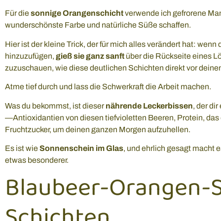
Für die
sonnige Orangenschicht
verwende ich gefrorene Man
wunderschönste Farbe und natürliche Süße schaffen.
Hier ist der kleine Trick, der für mich alles verändert hat: wenn 
hinzuzufügen,
gieß sie ganz sanft
über die Rückseite eines Löff
zuzuschauen, wie diese deutlichen Schichten direkt vor dein
Atme tief durch und lass die Schwerkraft die Arbeit machen.
Was du bekommst, ist dieser
nährende Leckerbissen
, der di
—Antioxidantien von diesen tiefvioletten Beeren, Protein, das 
Fruchtzucker, um deinen ganzen Morgen aufzuhellen.
Es ist wie
Sonnenschein im Glas
, und ehrlich gesagt macht 
etwas besonderer.
Blaubeer-Orangen-
Schichten