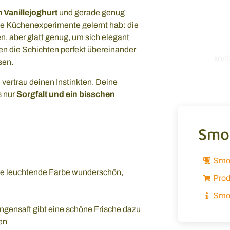
unseren
 Vanillejoghurt
und gerade genug
einfach 
ele Küchenexperimente gelernt hab: die
mich, von
, aber glatt genug, um sich elegant
n die Schichten perfekt übereinander
kon
sen.
vertrau deinen Instinkten. Deine
s nur
Sorgfalt und ein bisschen
Smoo
Smo
re leuchtende Farbe wunderschön,
Prod
Smoo
angensaft gibt eine schöne Frische dazu
en