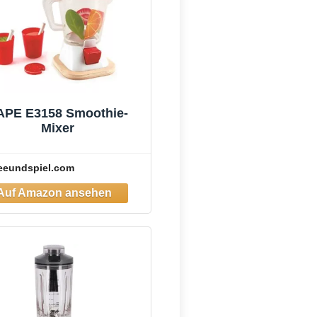
APE E3158 Smoothie-
Mixer
eeundspiel.com