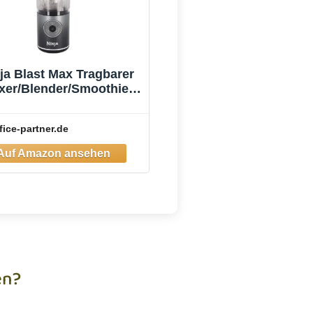
ja Blast Max Tragbarer
xer/Blender/Smoothie
Maker, Grau
fice-partner.de
en?
hst Hilfe, hast eine Frage zu