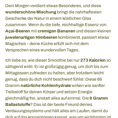
Dein Morgen verdient etwas Besonderes, und diese
wunderschöne Mischung
bringt die nahrhaftesten
Geschenke der Natur in einem köstlichen Glas
zusammen. Wenn du die tiefe, reichhaltige Essenz von
Açai-Beeren
mit
cremigen Bananen
und diesen kleinen
juwelenartigen Himbeeren
kombinierst, passiert etwas
Magisches – deine Küche erfüllt sich mit dem
Versprechen eines wundervollen Tages.
Ich liebe es, wie dieser Smoothie bei nur
273 Kalorien
so
sättigend wirkt. Er ist großzügig genug, um dich bis zum
Mittagessen zufrieden zu halten, aber trotzdem leicht
genug, dass du dich nicht beschwert fühlst. Diese 66
Gramm
natürliche Kohlenhydrate
wirken wie sanfter
Treibstoff für deinen Körper und setzen Energie
gleichmäßig frei, anstatt alles auf einmal. Die
6 Gramm
Ballaststoffe
? Das ist der beste Freund deines
Verdauungssystems und hält alles am Laufen, damit du
dich auf das konzentrieren kannst, was am wichtigsten ist.