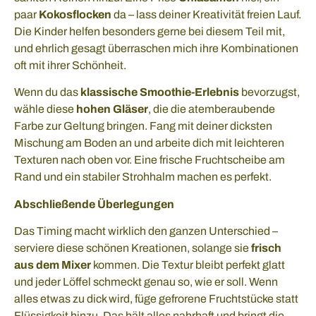
paar
Kokosflocken
da – lass deiner Kreativität freien Lauf.
Die Kinder helfen besonders gerne bei diesem Teil mit,
und ehrlich gesagt überraschen mich ihre Kombinationen
oft mit ihrer Schönheit.
Wenn du das
klassische Smoothie-Erlebnis
bevorzugst,
wähle diese
hohen Gläser
, die die atemberaubende
Farbe zur Geltung bringen. Fang mit deiner dicksten
Mischung am Boden an und arbeite dich mit leichteren
Texturen nach oben vor. Eine frische Fruchtscheibe am
Rand und ein stabiler Strohhalm machen es perfekt.
Abschließende Überlegungen
Das Timing macht wirklich den ganzen Unterschied –
serviere diese schönen Kreationen, solange sie
frisch
aus dem Mixer
kommen. Die Textur bleibt perfekt glatt
und jeder Löffel schmeckt genau so, wie er soll. Wenn
alles etwas zu dick wird, füge gefrorene Fruchtstücke statt
Flüssigkeit hinzu. Das hält alles nahrhaft und bringt die