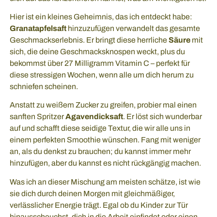
Hier ist ein kleines Geheimnis, das ich entdeckt habe:
Granatapfelsaft
hinzuzufügen verwandelt das gesamte
Geschmackserlebnis. Er bringt diese herrliche
Säure
mit
sich, die deine Geschmacksknospen weckt, plus du
bekommst über 27 Milligramm Vitamin C – perfekt für
diese stressigen Wochen, wenn alle um dich herum zu
schniefen scheinen.
Anstatt zu weißem Zucker zu greifen, probier mal einen
sanften Spritzer
Agavendicksaft
. Er löst sich wunderbar
auf und schafft diese seidige Textur, die wir alle uns in
einem perfekten Smoothie wünschen. Fang mit weniger
an, als du denkst zu brauchen; du kannst immer mehr
hinzufügen, aber du kannst es nicht rückgängig machen.
Was ich an dieser Mischung am meisten schätze, ist wie
sie dich durch deinen Morgen mit gleichmäßiger,
verlässlicher Energie trägt. Egal ob du Kinder zur Tür
hinausscheuchst, dich in die Arbeit einfindet oder einen