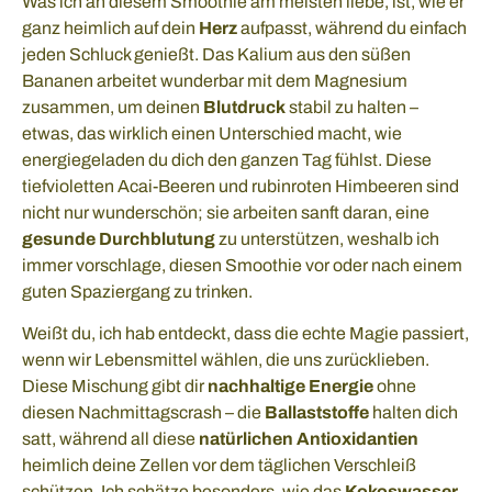
Was ich an diesem Smoothie am meisten liebe, ist, wie er
ganz heimlich auf dein
Herz
aufpasst, während du einfach
jeden Schluck genießt. Das Kalium aus den süßen
Bananen arbeitet wunderbar mit dem Magnesium
zusammen, um deinen
Blutdruck
stabil zu halten –
etwas, das wirklich einen Unterschied macht, wie
energiegeladen du dich den ganzen Tag fühlst. Diese
tiefvioletten Acai-Beeren und rubinroten Himbeeren sind
nicht nur wunderschön; sie arbeiten sanft daran, eine
gesunde Durchblutung
zu unterstützen, weshalb ich
immer vorschlage, diesen Smoothie vor oder nach einem
guten Spaziergang zu trinken.
Weißt du, ich hab entdeckt, dass die echte Magie passiert,
wenn wir Lebensmittel wählen, die uns zurücklieben.
Diese Mischung gibt dir
nachhaltige Energie
ohne
diesen Nachmittagscrash – die
Ballaststoffe
halten dich
satt, während all diese
natürlichen Antioxidantien
heimlich deine Zellen vor dem täglichen Verschleiß
schützen. Ich schätze besonders, wie das
Kokoswasser