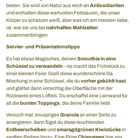
bieten. Sie sind von Natur aus reich an
Antioxidantien
und enthalten diese wertvollen Fettsäuren, die unser
Körper zu schätzen weiß, aber was ich am meisten liebe,
ist, wie sie uns bei
nahrhaften Mahlzeiten
zusammenbringen.
Servier- und Präsentationstipps
Es hat etwas Magisches, deinen
Smoothie in eine
Schüssel zu verwandeln
– es macht das Frühstück zu
einer kleinen Feier. Gieß diese wunderschöne lila
Mischung in eine Schüssel, die du
vorher gekühlt hast
,
und glättet dann vorsichtig die Oberfläche mit der
Rückseite eines Löffels. Du erschaffst eine Leinwand für
all die
bunten Toppings
, die deine Familie liebt.
Versuch mal, knuspriges
Granola
an einer Seite zu
arrangieren, dann fügst du diese leuchtenden
Erdbeerscheiben
und
smaragdgrünen Kiwistücke
in
sanften Reihen hinzu. Eine Prise
Chiasamen
hier, ein