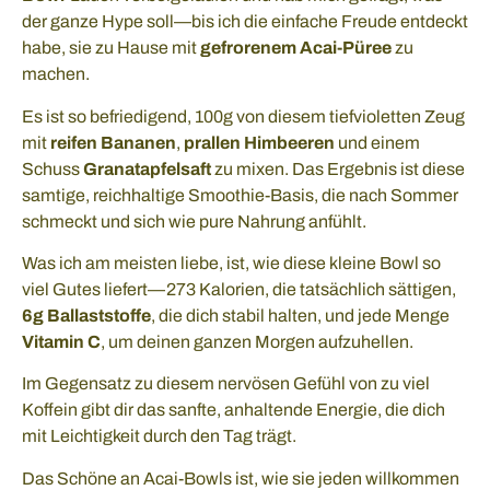
der ganze Hype soll—bis ich die einfache Freude entdeckt
habe, sie zu Hause mit
gefrorenem Acai-Püree
zu
machen.
Es ist so befriedigend, 100g von diesem tiefvioletten Zeug
mit
reifen Bananen
,
prallen Himbeeren
und einem
Schuss
Granatapfelsaft
zu mixen. Das Ergebnis ist diese
samtige, reichhaltige Smoothie-Basis, die nach Sommer
schmeckt und sich wie pure Nahrung anfühlt.
Was ich am meisten liebe, ist, wie diese kleine Bowl so
viel Gutes liefert—273 Kalorien, die tatsächlich sättigen,
6g Ballaststoffe
, die dich stabil halten, und jede Menge
Vitamin C
, um deinen ganzen Morgen aufzuhellen.
Im Gegensatz zu diesem nervösen Gefühl von zu viel
Koffein gibt dir das sanfte, anhaltende Energie, die dich
mit Leichtigkeit durch den Tag trägt.
Das Schöne an Acai-Bowls ist, wie sie jeden willkommen