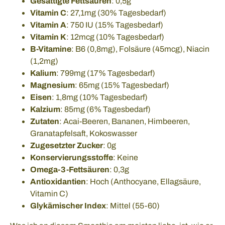
Gesättigte Fettsäuren
: 0,5g
Vitamin C
: 27,1mg (30% Tagesbedarf)
Vitamin A
: 750 IU (15% Tagesbedarf)
Vitamin K
: 12mcg (10% Tagesbedarf)
B-Vitamine
: B6 (0,8mg), Folsäure (45mcg), Niacin
(1,2mg)
Kalium
: 799mg (17% Tagesbedarf)
Magnesium
: 65mg (15% Tagesbedarf)
Eisen
: 1,8mg (10% Tagesbedarf)
Kalzium
: 85mg (6% Tagesbedarf)
Zutaten
: Acai-Beeren, Bananen, Himbeeren,
Granatapfelsaft, Kokoswasser
Zugesetzter Zucker
: 0g
Konservierungsstoffe
: Keine
Omega-3-Fettsäuren
: 0,3g
Antioxidantien
: Hoch (Anthocyane, Ellagsäure,
Vitamin C)
Glykämischer Index
: Mittel (55-60)