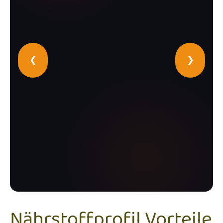
❮
❯
Nährstoffprofil Vorteile