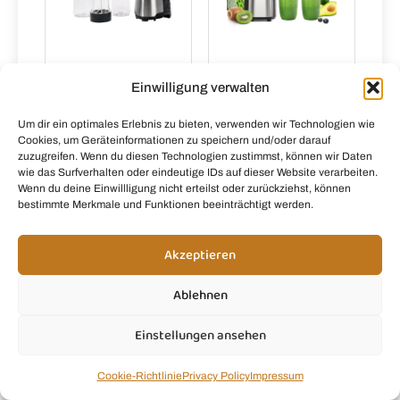
LUND
Ganiza Mixer,
Einwilligung verwalten
Smoothie-
900W Mini
mixer 500w -
Smoothie
Um dir ein optimales Erlebnis zu bieten, verwenden wir Technologien wie
W-67703
Maker,
Cookies, um Geräteinformationen zu speichern und/oder darauf
Amazon
Standmixer mit
zuzugreifen. Wenn du diesen Technologien zustimmst, können wir Daten
Manomano.de
3 Tragbare
wie das Surfverhalten oder eindeutige IDs auf dieser Website verarbeiten.
Mixbechern(2×
Wenn du deine Einwillligung nicht erteilst oder zurückziehst, können
bestimmte Merkmale und Funktionen beeinträchtigt werden.
500ml &
1×700ml),
Vierklingenklin
Akzeptieren
ge aus
Edelstahl, BPA-
Ablehnen
Frei, Leicht zu
Reinigen,
Einstellungen ansehen
Blender
elektrisch für
Shake,
Cookie-Richtlinie
Privacy Policy
Impressum
Smoothie