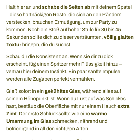
Halt hier an und
schabe die Seiten ab
mit deinem Spatel
– diese hartnäckigen Reste, die sich an den Rändern
verstecken, brauchen Ermutigung, um zur Party zu
kommen. Noch ein Stoß auf hoher Stufe für 30 bis 45
Sekunden sollte dich zu dieser verträumten,
völlig glatten
Textur
bringen, die du suchst.
Schau dir die Konsistenz an. Wenn sie dir zu dick
erscheint, füg einen Spritzer mehr Flüssigkeit hinzu –
vertrau hier deinem Instinkt. Ein paar sanfte Impulse
werden alle Zugaben perfekt vermählen.
Gieß sofort in ein
gekühltes Glas
, während alles auf
seinem Höhepunkt ist. Wenn du Lust auf was Schickes
hast, bestäub die Oberfläche mit nur einem Hauch
extra
Zimt
. Der erste Schluck sollte wie eine
warme
Umarmung im Glas
schmecken, nährend und
befriedigend in all den richtigen Arten.