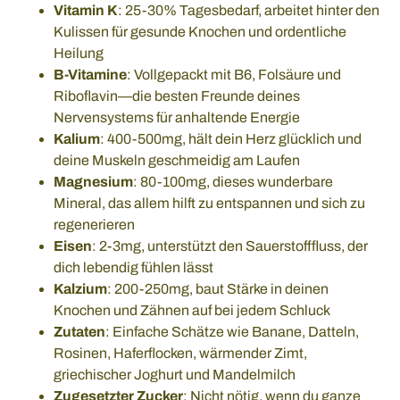
Vitamin K
: 25-30% Tagesbedarf, arbeitet hinter den
Kulissen für gesunde Knochen und ordentliche
Heilung
B-Vitamine
: Vollgepackt mit B6, Folsäure und
Riboflavin—die besten Freunde deines
Nervensystems für anhaltende Energie
Kalium
: 400-500mg, hält dein Herz glücklich und
deine Muskeln geschmeidig am Laufen
Magnesium
: 80-100mg, dieses wunderbare
Mineral, das allem hilft zu entspannen und sich zu
regenerieren
Eisen
: 2-3mg, unterstützt den Sauerstofffluss, der
dich lebendig fühlen lässt
Kalzium
: 200-250mg, baut Stärke in deinen
Knochen und Zähnen auf bei jedem Schluck
Zutaten
: Einfache Schätze wie Banane, Datteln,
Rosinen, Haferflocken, wärmender Zimt,
griechischer Joghurt und Mandelmilch
Zugesetzter Zucker
: Nicht nötig, wenn du ganze