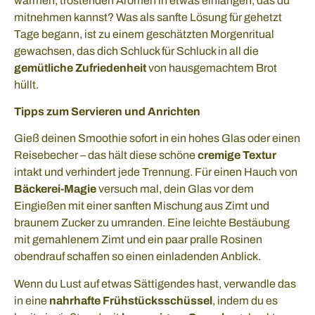
warmen, tröstenden Aromen in etwas einfangen, das du
mitnehmen kannst? Was als sanfte Lösung für gehetzt
Tage begann, ist zu einem geschätzten Morgenritual
gewachsen, das dich Schluck für Schluck in all die
gemütliche Zufriedenheit
von hausgemachtem Brot
hüllt.
Tipps zum Servieren und Anrichten
Gieß deinen Smoothie sofort in ein hohes Glas oder einen
Reisebecher – das hält diese schöne
cremige Textur
intakt und verhindert jede Trennung. Für einen Hauch von
Bäckerei-Magie
versuch mal, dein Glas vor dem
Eingießen mit einer sanften Mischung aus Zimt und
braunem Zucker zu umranden. Eine leichte Bestäubung
mit gemahlenem Zimt und ein paar pralle Rosinen
obendrauf schaffen so einen einladenden Anblick.
Wenn du Lust auf etwas Sättigendes hast, verwandle das
in eine
nahrhafte Frühstücksschüssel
, indem du es