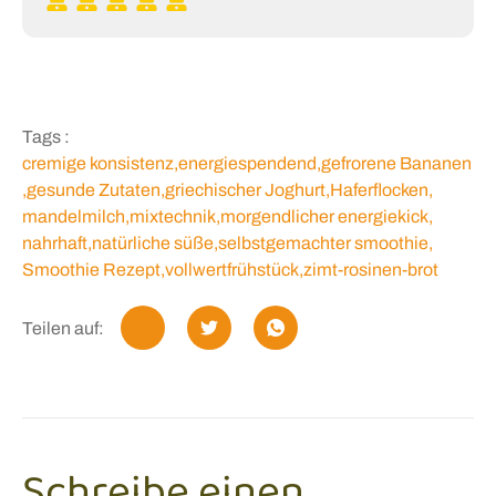
Tags :
cremige konsistenz
,
energiespendend
,
gefrorene Bananen
,
gesunde Zutaten
,
griechischer Joghurt
,
Haferflocken
,
mandelmilch
,
mixtechnik
,
morgendlicher energiekick
,
nahrhaft
,
natürliche süße
,
selbstgemachter smoothie
,
Smoothie Rezept
,
vollwertfrühstück
,
zimt-rosinen-brot
Teilen auf:
Schreibe einen