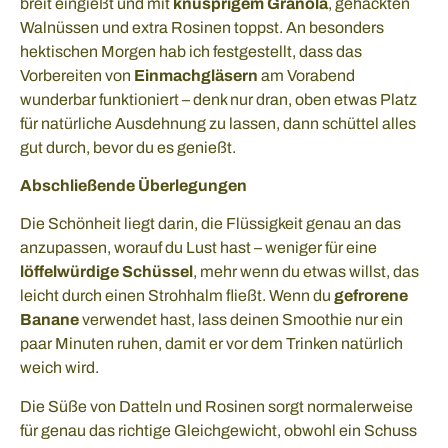
breit eingießt und mit
knusprigem Granola
, gehackten
Walnüssen und extra Rosinen toppst. An besonders
hektischen Morgen hab ich festgestellt, dass das
Vorbereiten von
Einmachgläsern
am Vorabend
wunderbar funktioniert – denk nur dran, oben etwas Platz
für natürliche Ausdehnung zu lassen, dann schüttel alles
gut durch, bevor du es genießt.
Abschließende Überlegungen
Die Schönheit liegt darin, die Flüssigkeit genau an das
anzupassen, worauf du Lust hast – weniger für eine
löffelwürdige Schüssel
, mehr wenn du etwas willst, das
leicht durch einen Strohhalm fließt. Wenn du
gefrorene
Banane
verwendet hast, lass deinen Smoothie nur ein
paar Minuten ruhen, damit er vor dem Trinken natürlich
weich wird.
Die Süße von Datteln und Rosinen sorgt normalerweise
für genau das richtige Gleichgewicht, obwohl ein Schuss