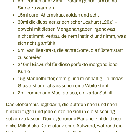
5ml gemahlener Zimt – gerade genug, um deine
Sinne zu wärmen
15ml purer Ahornsirup, golden und echt
30ml dickflüssiger griechischer Joghurt (120g) –
obwohl mit diesen Mengenangaben irgendwas
nicht stimmt, vertrau deinem Instinkt und nimm, was
sich richtig anfühlt
5ml Vanilleextrakt, die echte Sorte, die flüstert statt
zu schreien
240ml Eiswürfel für diese perfekte morgendliche
Kühle
15g Mandelbutter, cremig und reichhaltig – rühr das
Glas erst um, falls es schon eine Weile steht
2ml gemahlene Muskatnuss, ein zarter Schliff
Das Geheimnis liegt darin, die Zutaten nach und nach
hinzuzufügen und jede einzelne sich in die Mischung
setzen zu lassen. Deine gefrorene Banane gibt dir diese
dicke Milkshake-Konsistenz ohne Aufwand, während die