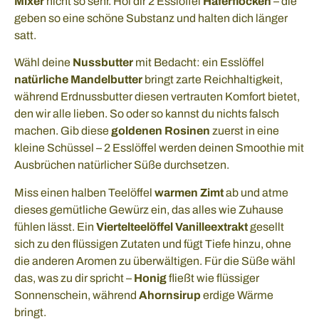
Mixer
nicht so sehr. Hol dir 2 Esslöffel
Haferflocken
– die
geben so eine schöne Substanz und halten dich länger
satt.
Wähl deine
Nussbutter
mit Bedacht: ein Esslöffel
natürliche Mandelbutter
bringt zarte Reichhaltigkeit,
während Erdnussbutter diesen vertrauten Komfort bietet,
den wir alle lieben. So oder so kannst du nichts falsch
machen. Gib diese
goldenen Rosinen
zuerst in eine
kleine Schüssel – 2 Esslöffel werden deinen Smoothie mit
Ausbrüchen natürlicher Süße durchsetzen.
Miss einen halben Teelöffel
warmen Zimt
ab und atme
dieses gemütliche Gewürz ein, das alles wie Zuhause
fühlen lässt. Ein
Viertelteelöffel Vanilleextrakt
gesellt
sich zu den flüssigen Zutaten und fügt Tiefe hinzu, ohne
die anderen Aromen zu überwältigen. Für die Süße wähl
das, was zu dir spricht –
Honig
fließt wie flüssiger
Sonnenschein, während
Ahornsirup
erdige Wärme
bringt.