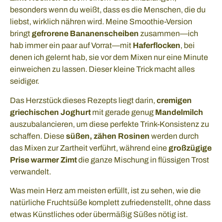
besonders wenn du weißt, dass es die Menschen, die du
liebst, wirklich nähren wird. Meine Smoothie-Version
bringt
gefrorene Bananenscheiben
zusammen—ich
hab immer ein paar auf Vorrat—mit
Haferflocken
, bei
denen ich gelernt hab, sie vor dem Mixen nur eine Minute
einweichen zu lassen. Dieser kleine Trick macht alles
seidiger.
Das Herzstück dieses Rezepts liegt darin,
cremigen
griechischen Joghurt
mit gerade genug
Mandelmilch
auszubalancieren, um diese perfekte Trink-Konsistenz zu
schaffen. Diese
süßen, zähen Rosinen
werden durch
das Mixen zur Zartheit verführt, während eine
großzügige
Prise warmer Zimt
die ganze Mischung in flüssigen Trost
verwandelt.
Was mein Herz am meisten erfüllt, ist zu sehen, wie die
natürliche Fruchtsüße komplett zufriedenstellt, ohne dass
etwas Künstliches oder übermäßig Süßes nötig ist.