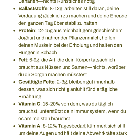
Bananen—nichts Künstliches nötig
Ballaststoffe
: 8-12g, arbeiten still daran, deine
Verdauung glücklich zu machen und deine Energie
den ganzen Tag über stabil zu halten
Protein
: 12-15g aus reichhaltigem griechischem
Joghurt und nährender Pflanzenmilch, helfen
deinen Muskeln bei der Erholung und halten den
Hunger in Schach
Fett
: 6-9g, die Art, die dein Körper tatsächlich
braucht aus Nüssen und Samen—nichts, worüber
du dir Sorgen machen müsstest
Gesättigte Fette
: 2-3g, bleiben gut innerhalb
dessen, was sich richtig anfühlt für die tägliche
Ernährung
Vitamin C
: 15-20% von dem, was du täglich
brauchst, unterstützt dein Immunsystem, wenn du
es am meisten brauchst
Vitamin A
: 8-12% Tagesbedarf, kümmert sich still
um deine Augen und hält deine Abwehrkräfte stark