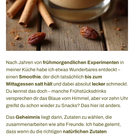
Nach Jahren von
frühmorgendlichen Experimenten
in
meiner Küche habe ich etwas Wunderbares entdeckt –
einen
Smoothie
, der dich tatsächlich
bis zum
Mittagessen satt hält
und dabei absolut
lecker
schmeckt.
Du kennst das doch – manche Frühstücksdrinks
versprechen dir das Blaue vom Himmel, aber vor zehn Uhr
greifst du schon wieder zu Snacks? Das hier ist anders.
Das
Geheimnis
liegt darin, Zutaten zu wählen, die
zusammenarbeiten wie alte Freunde. Ich habe gelernt,
dass wenn du die richtigen
natürlichen Zutaten