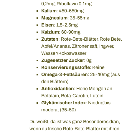
0,2mg, Riboflavin 0,1mg
Kalium
: 450-650mg
Magnesium
: 35-55mg
Eisen
: 1,5-2,5mg
Kalzium
: 60-90mg
Zutaten
: Rote-Bete-Blätter, Rote Bete,
Apfel/Ananas, Zitronensaft, Ingwer,
Wasser/Kokoswasser
Zugesetzter Zucker
: 0g
Konservierungsstoffe
: Keine
Omega-3-Fettsäuren
: 25-40mg (aus
den Blättern)
Antioxidantien
: Hohe Mengen an
Betalain, Beta-Carotin, Lutein
Glykämischer Index
: Niedrig bis
moderat (35-50)
Du weißt, da ist was ganz Besonderes dran,
wenn du frische Rote-Bete-Blätter mit ihren