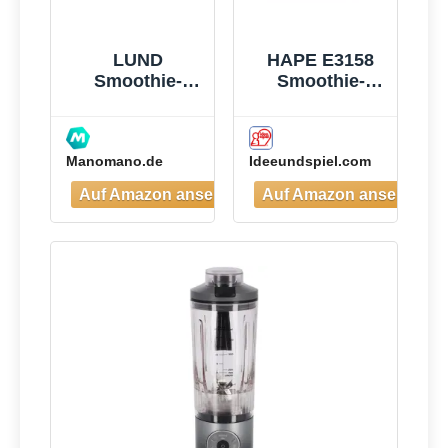
Smoothie
LUND
HAPE E3158
Smoothie-
Smoothie-
mixer 300w -
Mixer
W-67702
Manomano.de
Ideeundspiel.com