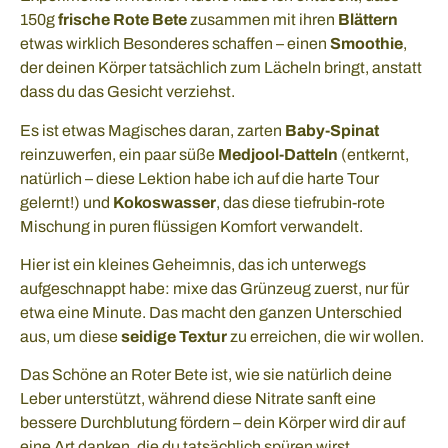
150g
frische Rote Bete
zusammen mit ihren
Blättern
etwas wirklich Besonderes schaffen – einen
Smoothie
,
der deinen Körper tatsächlich zum Lächeln bringt, anstatt
dass du das Gesicht verziehst.
Es ist etwas Magisches daran, zarten
Baby-Spinat
reinzuwerfen, ein paar süße
Medjool-Datteln
(entkernt,
natürlich – diese Lektion habe ich auf die harte Tour
gelernt!) und
Kokoswasser
, das diese tiefrubin-rote
Mischung in puren flüssigen Komfort verwandelt.
Hier ist ein kleines Geheimnis, das ich unterwegs
aufgeschnappt habe: mixe das Grünzeug zuerst, nur für
etwa eine Minute. Das macht den ganzen Unterschied
aus, um diese
seidige Textur
zu erreichen, die wir wollen.
Das Schöne an Roter Bete ist, wie sie natürlich deine
Leber unterstützt, während diese Nitrate sanft eine
bessere Durchblutung fördern – dein Körper wird dir auf
eine Art danken, die du tatsächlich spüren wirst.