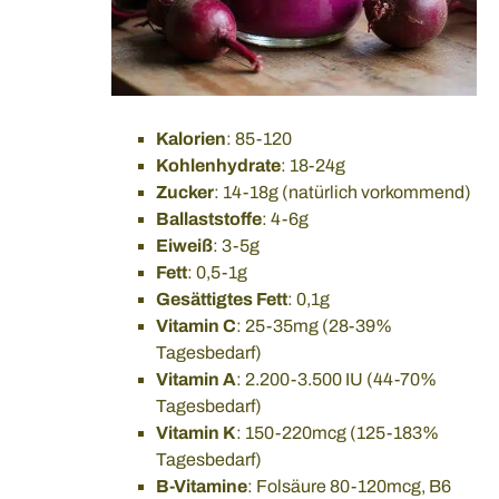
Kalorien
: 85-120
Kohlenhydrate
: 18-24g
Zucker
: 14-18g (natürlich vorkommend)
Ballaststoffe
: 4-6g
Eiweiß
: 3-5g
Fett
: 0,5-1g
Gesättigtes Fett
: 0,1g
Vitamin C
: 25-35mg (28-39%
Tagesbedarf)
Vitamin A
: 2.200-3.500 IU (44-70%
Tagesbedarf)
Vitamin K
: 150-220mcg (125-183%
Tagesbedarf)
B-Vitamine
: Folsäure 80-120mcg, B6