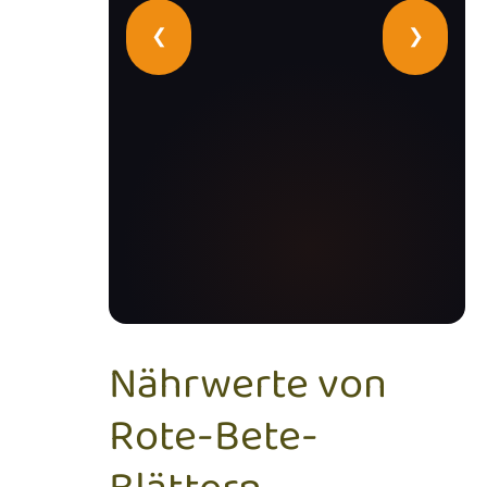
❮
❯
Nährwerte von
Rote-Bete-