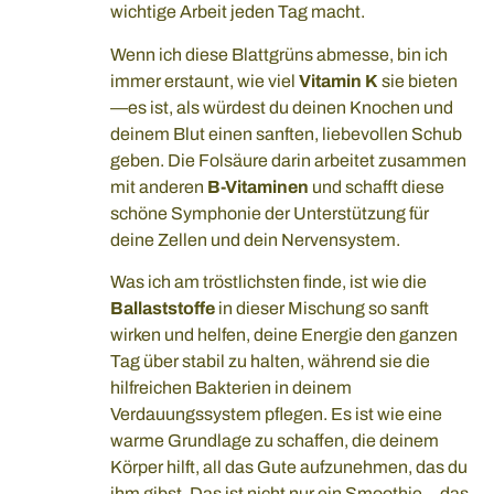
wichtige Arbeit jeden Tag macht.
Wenn ich diese Blattgrüns abmesse, bin ich
immer erstaunt, wie viel
Vitamin K
sie bieten
—es ist, als würdest du deinen Knochen und
deinem Blut einen sanften, liebevollen Schub
geben. Die Folsäure darin arbeitet zusammen
mit anderen
B-Vitaminen
und schafft diese
schöne Symphonie der Unterstützung für
deine Zellen und dein Nervensystem.
Was ich am tröstlichsten finde, ist wie die
Ballaststoffe
in dieser Mischung so sanft
wirken und helfen, deine Energie den ganzen
Tag über stabil zu halten, während sie die
hilfreichen Bakterien in deinem
Verdauungssystem pflegen. Es ist wie eine
warme Grundlage zu schaffen, die deinem
Körper hilft, all das Gute aufzunehmen, das du
ihm gibst. Das ist nicht nur ein Smoothie—das