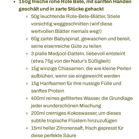
150g frische rohe Rote Bete, mit sanften Händen
geschält und in zarte Stücke gehackt
50g leuchtende Rote-Bete-Blätter, Stiele
vorsichtig weggeschnitten (wirf diese
wertvollen Blätter niemals weg!)
60g zarter Babyspinat, gewaschen und bereit,
seine eisenreiche Güte zu teilen
3 pralle Medjool-Datteln, liebevoll entsteint
(etwa 75g von der Natur’s Süßigkeit)
15g winzige Chiasamen, die wie kleine Perlen
aufblühen, wenn sie eingeweicht werden
15g Hanfsamen für ihre nussige Fülle und
sanftes Protein
400ml reines gefiltertes Wasser, die Grundlage
jeder wunderschönen Mischung
200ml cremiges Kokoswasser, um dieses
subtile tropische Flüstern hinzuzufügen
15ml heller Zitronensaft, frisch gepresst für
diese perfekte Säure