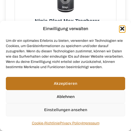
Ninja Blast Max Tragbarer
Mixer/Blender/Smoothie Maker, Grau
Einwilligung verwalten
Um dir ein optimales Erlebnis zu bieten, verwenden wir Technologien wie
Office-
Cookies, um Geräteinformationen zu speichern und/oder darauf
partner.de
zuzugreifen. Wenn du diesen Technologien zustimmst, können wir Daten
wie das Surfverhalten oder eindeutige IDs auf dieser Website verarbeiten.
Wenn du deine Einwillligung nicht erteilst oder zurückziehst, können
bestimmte Merkmale und Funktionen beeinträchtigt werden.
Akzeptieren
Fragen?
Ablehnen
Du brauchst Hilfe, hast eine Frage zu unseren
Rezepten oder möchtest uns einfach etwas
Einstellungen ansehen
mitteilen? Ich freue mich, von dir zu hören! 💚
Cookie-Richtlinie
Privacy Policy
Impressum
kontakt@smoothie.mom