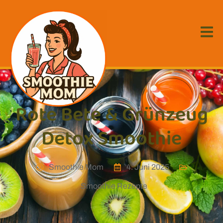
Rote Bete & Grünzeug
Detox Smoothie
Smoothie Mom
4. Juni 2025
Smoothie Rezepte