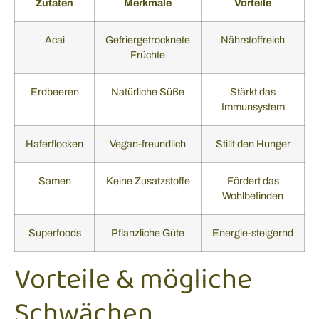
Zutaten
Merkmale
Vorteile
Acai
Gefriergetrocknete
Nährstoffreich
Früchte
Erdbeeren
Natürliche Süße
Stärkt das
Immunsystem
Haferflocken
Vegan-freundlich
Stillt den Hunger
Samen
Keine Zusatzstoffe
Fördert das
Wohlbefinden
Superfoods
Pflanzliche Güte
Energie-steigernd
Vorteile & mögliche
Schwächen