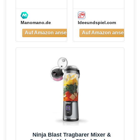
mixer 300w -
Mixer
W-67702
Manomano.de
Ideeundspiel.com
Ninja Blast Tragbarer Mixer &