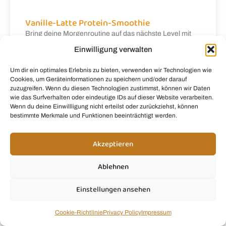
Vanille-Latte Protein-Smoothie
Bring deine Morgenroutine auf das nächste Level mit
diesem Vanilla Latte Protein-Smoothie, der dekadent
Einwilligung verwalten
schmeckt, aber heimlich dein Energielevel verwandelt.
Um dir ein optimales Erlebnis zu bieten, verwenden wir Technologien wie
Weiterlesen »
Cookies, um Geräteinformationen zu speichern und/oder darauf
zuzugreifen. Wenn du diesen Technologien zustimmst, können wir Daten
wie das Surfverhalten oder eindeutige IDs auf dieser Website verarbeiten.
Wenn du deine Einwillligung nicht erteilst oder zurückziehst, können
bestimmte Merkmale und Funktionen beeinträchtigt werden.
Fragen?
Akzeptieren
Du brauchst Hilfe, hast eine Frage zu unseren
Rezepten oder möchtest uns einfach etwas
Ablehnen
mitteilen? Ich freue mich, von dir zu hören! 💚
Einstellungen ansehen
kontakt@smoothie.mom
Cookie-Richtlinie
Privacy Policy
Impressum