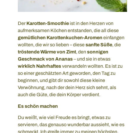
Der
Karotten-Smoothie
ist in den Herzen von
aufmerksamen Köchen entstanden, die all diese
gemütlichen Karottenkuchen-Aromen
einfangen
wollten, die wir so lieben – diese
sanfte Süße
, die
tröstende Wärme von Zimt
, den
sonnigen
Geschmack von Ananas
– und sie in etwas
wirklich Nahrhaftes
verwandeln wollten. Es ist zu
so einer geschätzten Art geworden, den Tag zu
beginnen, und gibt dir sowohl diese kleine
Verwöhnung, nach der dein Herz sich sehnt, als
auch die Güte, die dein Körper verdient.
Es schön machen
Du weißt, wie viel Freude es bringt, etwas zu
servieren, das genauso wunderbar aussieht, wie es
schmeckt. Ich greife immer zu meinen höchsten,