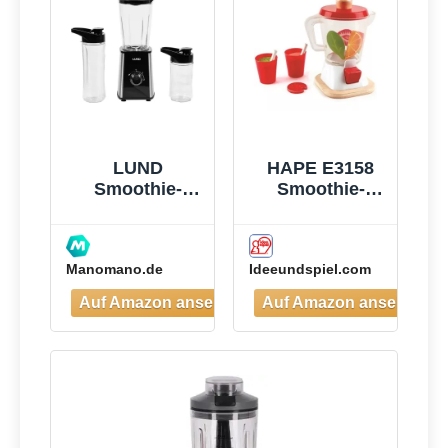
Frei, Leicht zu
Reinigen,
Blender
elektrisch für
Shake,
Smoothie
LUND
HAPE E3158
Smoothie-
Smoothie-
mixer 300w -
Mixer
W-67702
Manomano.de
Ideeundspiel.com