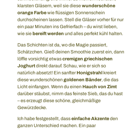
klarsten Gläsern, weil sie diese
wunderschöne
orange Farbe
wie flüssigen Sonnenschein
durchscheinen lassen. Stell die Gläser vorher für nur
ein paar Minuten ins Gefrierfach – du wirst lieben,
wie sie
bereift werden
und alles perfekt kühl halten.
Das Schichten ist da, wo die Magie passiert,
Schätzchen. Gieß deinen Smoothie zuerst ein, dann
löffle vorsichtig etwas
cremigen griechischen
Joghurt
direkt darauf. Schau, wie er sich so
natürlich absetzt! Ein sanfter
Honigstrahl
kreiert
diese wunderschönen
goldenen Bänder
, die das
Licht einfangen. Wenn du einen
Hauch von Zimt
darüber stäubst, nimm das feinste Sieb, das du hast
– es erzeugt diese schöne, gleichmäßige
Gewürzdecke.
Ich habe festgestellt, dass
einfache Akzente
den
ganzen Unterschied machen. Ein paar