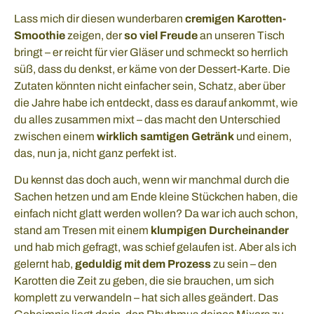
Lass mich dir diesen wunderbaren
cremigen Karotten-
Smoothie
zeigen, der
so viel Freude
an unseren Tisch
bringt – er reicht für vier Gläser und schmeckt so herrlich
süß, dass du denkst, er käme von der Dessert-Karte. Die
Zutaten könnten nicht einfacher sein, Schatz, aber über
die Jahre habe ich entdeckt, dass es darauf ankommt, wie
du alles zusammen mixt – das macht den Unterschied
zwischen einem
wirklich samtigen Getränk
und einem,
das, nun ja, nicht ganz perfekt ist.
Du kennst das doch auch, wenn wir manchmal durch die
Sachen hetzen und am Ende kleine Stückchen haben, die
einfach nicht glatt werden wollen? Da war ich auch schon,
stand am Tresen mit einem
klumpigen Durcheinander
und hab mich gefragt, was schief gelaufen ist. Aber als ich
gelernt hab,
geduldig mit dem Prozess
zu sein – den
Karotten die Zeit zu geben, die sie brauchen, um sich
komplett zu verwandeln – hat sich alles geändert. Das