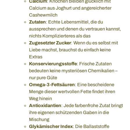
Calcium
: Knochen bleiben glücklich mit
Calcium aus Joghurt und angereicherter
Cashewmilch
Zutaten
: Echte Lebensmittel, die du
aussprechen und denen du vertrauen kannst,
nichts Komplizierteres als das
Zugesetzter Zucker
: Wenn du es selbst mit
Liebe machst, brauchst du einfach keine
Extras
Konservierungsstoffe
: Frische Zutaten
bedeuten keine mysteriösen Chemikalien –
nur pure Güte
Omega-3-Fettsäuren
: Eine bescheidene
Menge dieser wertvollen Fette findet ihren
Weg hinein
Antioxidantien
: Jede farbenfrohe Zutat bringt
ihre eigenen schützenden Gaben in die
Mischung
Glykämischer Index
: Die Ballaststoffe