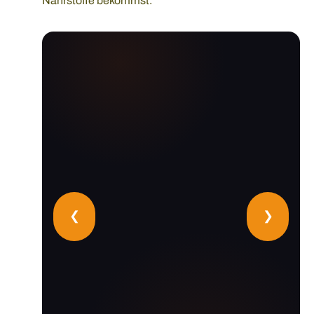
Nährstoffe bekommst.
❮
❯