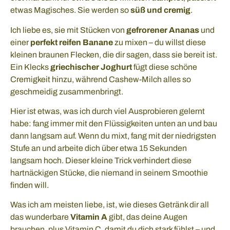
etwas Magisches. Sie werden so
süß und cremig
.
Ich liebe es, sie mit Stücken von
gefrorener Ananas
und
einer
perfekt reifen Banane
zu mixen – du willst diese
kleinen braunen Flecken, die dir sagen, dass sie bereit ist.
Ein Klecks
griechischer Joghurt
fügt diese schöne
Cremigkeit hinzu, während Cashew-Milch alles so
geschmeidig zusammenbringt.
Hier ist etwas, was ich durch viel Ausprobieren gelernt
habe: fang immer mit den Flüssigkeiten unten an und bau
dann langsam auf. Wenn du mixt, fang mit der niedrigsten
Stufe an und arbeite dich über etwa 15 Sekunden
langsam hoch. Dieser kleine Trick verhindert diese
hartnäckigen Stücke, die niemand in seinem Smoothie
finden will.
Was ich am meisten liebe, ist, wie dieses Getränk dir all
das wunderbare
Vitamin A
gibt, das deine Augen
brauchen, plus Vitamin C, damit du dich stark fühlst – und