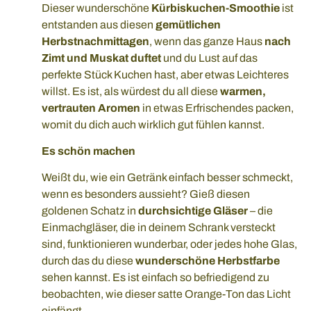
Dieser wunderschöne
Kürbiskuchen-Smoothie
ist
entstanden aus diesen
gemütlichen
Herbstnachmittagen
, wenn das ganze Haus
nach
Zimt und Muskat duftet
und du Lust auf das
perfekte Stück Kuchen hast, aber etwas Leichteres
willst. Es ist, als würdest du all diese
warmen,
vertrauten Aromen
in etwas Erfrischendes packen,
womit du dich auch wirklich gut fühlen kannst.
Es schön machen
Weißt du, wie ein Getränk einfach besser schmeckt,
wenn es besonders aussieht? Gieß diesen
goldenen Schatz in
durchsichtige Gläser
– die
Einmachgläser, die in deinem Schrank versteckt
sind, funktionieren wunderbar, oder jedes hohe Glas,
durch das du diese
wunderschöne Herbstfarbe
sehen kannst. Es ist einfach so befriedigend zu
beobachten, wie dieser satte Orange-Ton das Licht
einfängt.