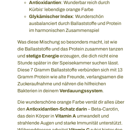
Antioxidantien
: Wunderbar reich durch
Kürbis‘ lebendige orange Farbe
Glykämischer Index
: Wunderschön
ausbalanciert durch Ballaststoffe und Protein
im harmonischen Zusammenspiel
Was diese Mischung so besonders macht, ist wie
die Ballaststoffe und das Protein zusammen tanzen
und
stetige Energie
erzeugen, die dich nicht eine
Stunde später in der Speisekammer suchen lässt.
Diese 7 Gramm Ballaststoffe verbünden sich mit 13
Gramm Protein wie alte Freunde, verlangsamen die
Zuckeraufnahme und nähren die hilfreichen
Bakterien in deinem
Verdauungssystem
.
Die wunderschöne orange Farbe verrät dir alles über
den
Antioxidantien-Schatz darin
– Beta-Carotin,
das dein Körper in
Vitamin A
umwandelt und
strahlende Augen und starke Immunität unterstützt.
Währenddessen arbeitet
Vitamin C
ruhig hinter den