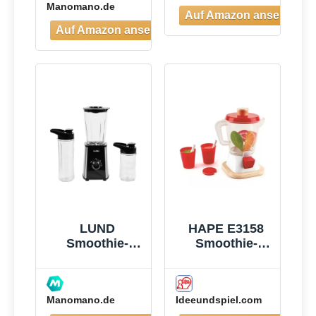
Manomano.de
3 Tragbare
Mixbechern(2×
500ml &
1×700ml),
Vierklingenklin
ge aus
Edelstahl, BPA-
Frei, Leicht zu
Reinigen,
Blender
elektrisch für
Shake,
Smoothie
LUND
HAPE E3158
Smoothie-
Smoothie-
mixer 300w -
Mixer
W-67702
Manomano.de
Ideeundspiel.com