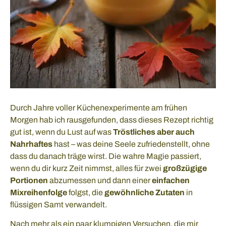
Durch Jahre voller Küchenexperimente am frühen
Morgen hab ich rausgefunden, dass dieses Rezept richtig
gut ist, wenn du Lust auf was
Tröstliches aber auch
Nahrhaftes
hast – was deine Seele zufriedenstellt, ohne
dass du danach träge wirst. Die wahre Magie passiert,
wenn du dir kurz Zeit nimmst, alles für zwei
großzügige
Portionen
abzumessen und dann einer
einfachen
Mixreihenfolge
folgst, die
gewöhnliche Zutaten
in
flüssigen Samt verwandelt.
Nach mehr als ein paar klumpigen Versuchen, die mir