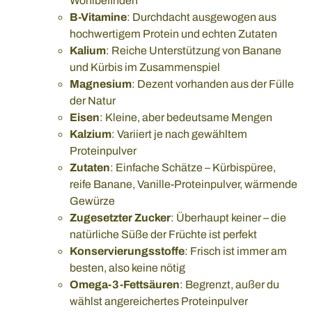
Wohlbefinden
B-Vitamine
: Durchdacht ausgewogen aus
hochwertigem Protein und echten Zutaten
Kalium
: Reiche Unterstützung von Banane
und Kürbis im Zusammenspiel
Magnesium
: Dezent vorhanden aus der Fülle
der Natur
Eisen
: Kleine, aber bedeutsame Mengen
Kalzium
: Variiert je nach gewähltem
Proteinpulver
Zutaten
: Einfache Schätze – Kürbispüree,
reife Banane, Vanille-Proteinpulver, wärmende
Gewürze
Zugesetzter Zucker
: Überhaupt keiner – die
natürliche Süße der Früchte ist perfekt
Konservierungsstoffe
: Frisch ist immer am
besten, also keine nötig
Omega-3-Fettsäuren
: Begrenzt, außer du
wählst angereichertes Proteinpulver