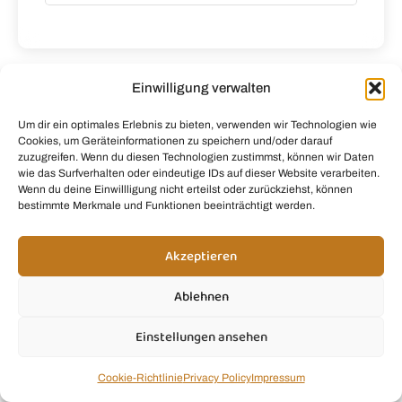
Einwilligung verwalten
Fragen?
Um dir ein optimales Erlebnis zu bieten, verwenden wir Technologien wie
Cookies, um Geräteinformationen zu speichern und/oder darauf
Du brauchst Hilfe, hast eine Frage zu unseren
zuzugreifen. Wenn du diesen Technologien zustimmst, können wir Daten
Rezepten oder möchtest uns einfach etwas
wie das Surfverhalten oder eindeutige IDs auf dieser Website verarbeiten.
mitteilen? Ich freue mich, von dir zu hören! 💚
Wenn du deine Einwillligung nicht erteilst oder zurückziehst, können
bestimmte Merkmale und Funktionen beeinträchtigt werden.
kontakt@smoothie.mom
Akzeptieren
Ablehnen
Smoothie Infos
Einstellungen ansehen
Smoothie Rezepte
Cookie-Richtlinie
Privacy Policy
Impressum
Produkt Empfehlungen