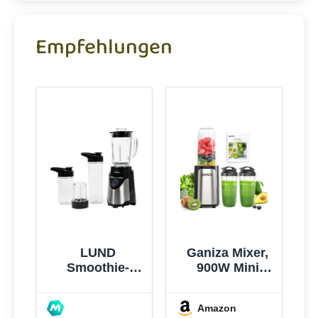
Empfehlungen
LUND
Ganiza Mixer,
Smoothie-
900W Mini
mixer 500w -
Smoothie
W-67703
Maker,
Amazon
Standmixer mit