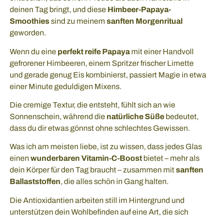
deinen Tag bringt, und diese
Himbeer-Papaya-
Smoothies
sind zu meinem
sanften Morgenritual
geworden.
Wenn du eine
perfekt reife Papaya
mit einer Handvoll
gefrorener Himbeeren, einem Spritzer frischer Limette
und gerade genug Eis kombinierst, passiert Magie in etwa
einer Minute geduldigen Mixens.
Die cremige Textur, die entsteht, fühlt sich an wie
Sonnenschein, während die
natürliche Süße
bedeutet,
dass du dir etwas gönnst ohne schlechtes Gewissen.
Was ich am meisten liebe, ist zu wissen, dass jedes Glas
einen
wunderbaren Vitamin-C-Boost
bietet – mehr als
dein Körper für den Tag braucht – zusammen mit
sanften
Ballaststoffen
, die alles schön in Gang halten.
Die Antioxidantien arbeiten still im Hintergrund und
unterstützen dein Wohlbefinden auf eine Art, die sich