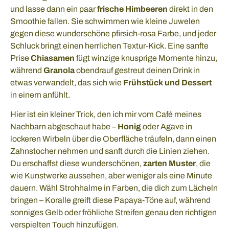
und lasse dann ein paar
frische Himbeeren
direkt in den
Smoothie fallen. Sie schwimmen wie kleine Juwelen
gegen diese wunderschöne pfirsich-rosa Farbe, und jeder
Schluck bringt einen herrlichen Textur-Kick. Eine sanfte
Prise
Chiasamen
fügt winzige knusprige Momente hinzu,
während
Granola
obendrauf gestreut deinen Drink in
etwas verwandelt, das sich wie
Frühstück und Dessert
in einem anfühlt.
Hier ist ein kleiner Trick, den ich mir vom Café meines
Nachbarn abgeschaut habe –
Honig
oder Agave in
lockeren Wirbeln über die Oberfläche träufeln, dann einen
Zahnstocher nehmen und sanft durch die Linien ziehen.
Du erschaffst diese wunderschönen,
zarten Muster
, die
wie Kunstwerke aussehen, aber weniger als eine Minute
dauern. Wähl Strohhalme in Farben, die dich zum Lächeln
bringen – Koralle greift diese Papaya-Töne auf, während
sonniges Gelb oder fröhliche Streifen genau den richtigen
verspielten Touch hinzufügen.