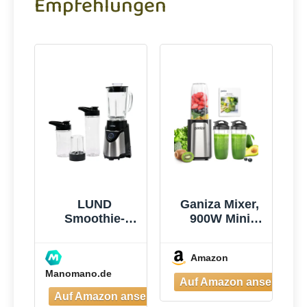
Empfehlungen
LUND
Ganiza Mixer,
Smoothie-
900W Mini
mixer 500w -
Smoothie
W-67703
Maker,
Amazon
Standmixer mit
Manomano.de
3 Tragbare
Mixbechern(2×
500ml &