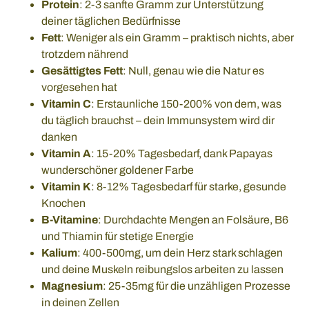
Protein
: 2-3 sanfte Gramm zur Unterstützung
deiner täglichen Bedürfnisse
Fett
: Weniger als ein Gramm – praktisch nichts, aber
trotzdem nährend
Gesättigtes Fett
: Null, genau wie die Natur es
vorgesehen hat
Vitamin C
: Erstaunliche 150-200% von dem, was
du täglich brauchst – dein Immunsystem wird dir
danken
Vitamin A
: 15-20% Tagesbedarf, dank Papayas
wunderschöner goldener Farbe
Vitamin K
: 8-12% Tagesbedarf für starke, gesunde
Knochen
B-Vitamine
: Durchdachte Mengen an Folsäure, B6
und Thiamin für stetige Energie
Kalium
: 400-500mg, um dein Herz stark schlagen
und deine Muskeln reibungslos arbeiten zu lassen
Magnesium
: 25-35mg für die unzähligen Prozesse
in deinen Zellen