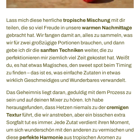
Lass mich diese herrliche
tropische Mischung
mit dir
teilen, die so viel Freude in unsere
warmen Nachmittage
gebracht hat. Wir fangen damit an, alles zu sammeln, was
wir für zwei großzügige Portionen brauchen, und dann
gebe ich dir die
sanften Techniken
weiter, die zu
perfektionieren mir ziemlich viel Zeit gekostet hat. Weißt
du, es hat etwas Magisches, den sweet spot beim Timing
zu finden – das ist es, was einfache Zutaten in etwas
wirklich Geschmeidiges und Wunderbares verwandelt.
Das Geheimnis liegt daran, geduldig mit dem Prozess zu
sein und auf deinen Mixer zu hören. Ich habe
herausgefunden, dass Hetzen niemals zu der
cremigen
Textur
führt, die wir anstreben, aber ein bisschen extra
Sorgfalt tut es immer. Jede Zutat verdient ihren Moment,
um sich wunderschön mit den anderen zu vermischen und
diese
perfekte Harmonie
aus tropischen Aromen zu