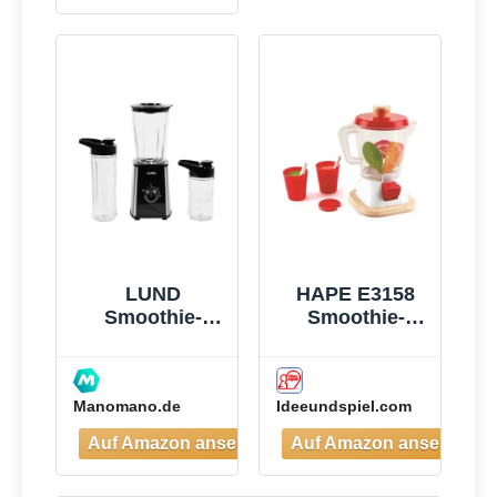
1×700ml),
Vierklingenklin
ge aus
Edelstahl, BPA-
Frei, Leicht zu
Reinigen,
Blender
elektrisch für
Shake,
Smoothie
LUND
HAPE E3158
Smoothie-
Smoothie-
mixer 300w -
Mixer
W-67702
Manomano.de
Ideeundspiel.com