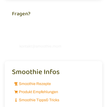
Fragen?
Du brauchst Hilfe, hast eine Frage zu unseren
Rezepten oder möchtest uns einfach etwas
mitteilen? Ich freue mich, von dir zu hören! 💚
kontakt@smoothie.mom
Smoothie Infos
Smoothie Rezepte
Produkt Empfehlungen
Smoothie Tipps& Tricks