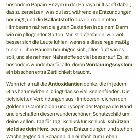
besondere Papain-Enzym in der Papaya hilft sanft dabei,
das zu zersetzen, was du isst, während es Entzündungen
beruhigt, und die
Ballaststoffe
aus den rubinroten
Himbeeren nähren die guten Bakterien in deinem Darm
wie ein pflegender Garten. Mir ist aufgefallen, wie viel
besser sich die Leute fühlen, wenn sie diese regelmäßig
trinken – ihre Bäuche beruhigen sich, alles läuft wie es
soll, und sie nehmen Nährstoffe so viel besser auf. Es ist
besonders wunderbar für alle, deren
Verdauungssystem
ein bisschen extra Zärtlichkeit braucht.
Wenn ich an all die
Antioxidantien
denke, die in jedem
Glas herumwirbeln, bringt das so viel Seelenfrieden. Die
tiefvioletten Verbindungen aus Himbeeren reichen den
goldenen Carotinoiden und Lycopin der Papaya die Hand
und erschaffen diesen wunderschönen Schutzschild um
deine Zellen. Tag für Tag, Schluck für Schluck,
schützen
sie leise dein Herz
, beruhigen Entzündungen und stehen
Wache gegen die Schäden, die einfach zum Leben