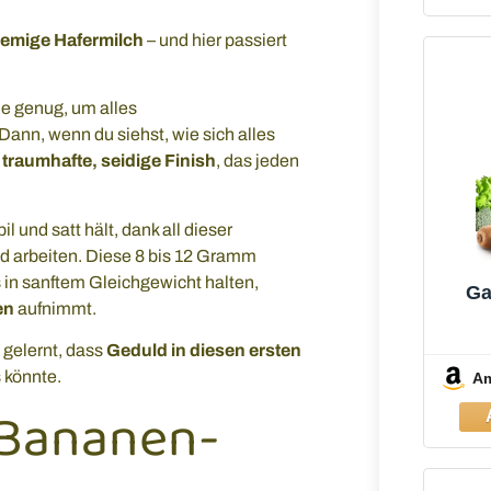
remige Hafermilch
– und hier passiert
de genug, um alles
nn, wenn du siehst, wie sich alles
s
traumhafte, seidige Finish
, das jeden
 und satt hält, dank all dieser
rund arbeiten. Diese 8 bis 12 Gramm
es in sanftem Gleichgewicht halten,
Ga
en
aufnimmt.
Sta
 gelernt, dass
Geduld in diesen ersten
M
 könnte.
A
1×70
-Bananen-
au
Leic