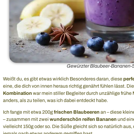
Gewürzter Blaubeer-Bananen-
Weißt du, es gibt etwas wirklich Besonderes daran, diese
perf
eine, die dich von innen heraus richtig genährt fühlen lässt. Di
Kombination
war mein stiller Begleiter durch unzählige früh
anders, als zu teilen, was ich dabei entdeckt habe.
Ich fange mit etwa 200g
frischen Blaubeeren
an – diese klei
– zusammen mit zwei
wunderschön reifen Bananen
und ein
vielleicht 150g oder so. Die Süße gleicht sich so natürlich aus
jemals nach etwas anderem gegriffen hast.