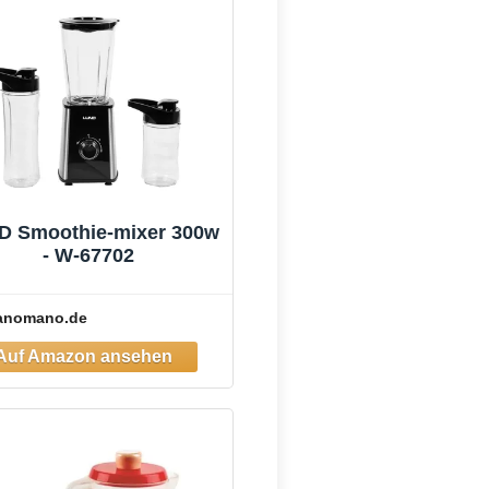
D Smoothie-mixer 300w
- W-67702
anomano.de