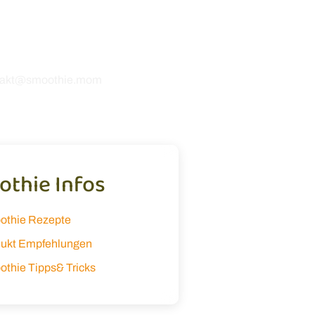
 Rezepten oder möchtest uns
etwas mitteilen? Ich freue
 dir zu hören! 💚
takt@smoothie.mom
thie Infos
othie Rezepte
ukt Empfehlungen
thie Tipps& Tricks