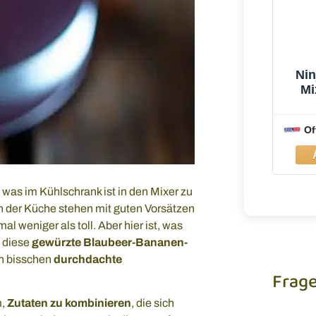
Nin
Mi
Of
 was im Kühlschrank ist in den Mixer zu
n der Küche stehen mit guten Vorsätzen
 weniger als toll. Aber hier ist, was
– diese
gewürzte Blaubeer-Bananen-
in bisschen
durchdachte
Frag
m,
Zutaten zu kombinieren
, die sich
Du brauc