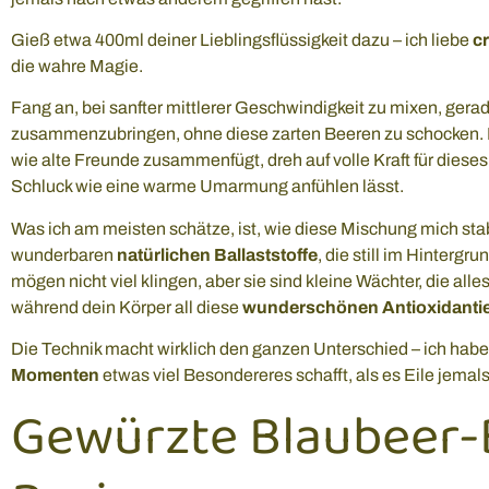
Gieß etwa 400ml deiner Lieblingsflüssigkeit dazu – ich liebe
c
die wahre Magie.
Fang an, bei sanfter mittlerer Geschwindigkeit zu mixen, gera
zusammenzubringen, ohne diese zarten Beeren zu schocken. Da
wie alte Freunde zusammenfügt, dreh auf volle Kraft für diese
Schluck wie eine warme Umarmung anfühlen lässt.
Was ich am meisten schätze, ist, wie diese Mischung mich stabil
wunderbaren
natürlichen Ballaststoffe
, die still im Hinterg
mögen nicht viel klingen, aber sie sind kleine Wächter, die all
während dein Körper all diese
wunderschönen Antioxidanti
Die Technik macht wirklich den ganzen Unterschied – ich habe
Momenten
etwas viel Besondereres schafft, als es Eile jemals
Gewürzte Blaubeer