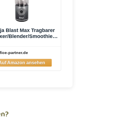
ja Blast Max Tragbarer
xer/Blender/Smoothie
Maker, Grau
fice-partner.de
en?
hst Hilfe, hast eine Frage zu