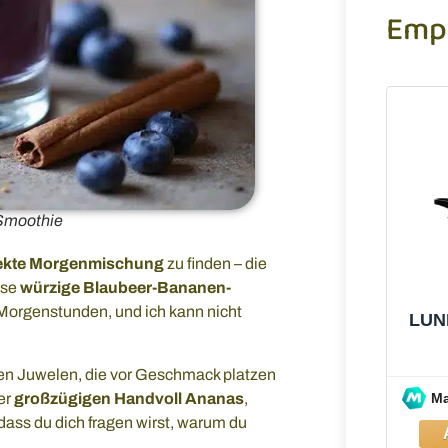
Emp
Smoothie
ekte Morgenmischung
zu finden – die
ese
würzige Blaubeer-Bananen-
e Morgenstunden, und ich kann nicht
LUN
nen Juwelen, die vor Geschmack platzen
er
großzügigen Handvoll Ananas
,
M
, dass du dich fragen wirst, warum du