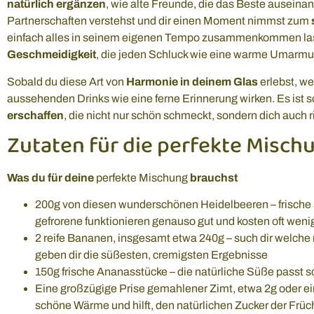
natürlich ergänzen
, wie alte Freunde, die das Beste auseina
Partnerschaften verstehst und dir einen Moment nimmst zum
einfach alles in seinem eigenen Tempo zusammenkommen lass
Geschmeidigkeit
, die jeden Schluck wie eine warme Umarmun
Sobald du diese Art von
Harmonie in deinem Glas
erlebst, we
aussehenden Drinks wie eine ferne Erinnerung wirken. Es ist s
erschaffen
, die nicht nur schön schmeckt, sondern dich auch r
Zutaten für die perfekte Misch
Was du für deine
perfekte Mischung
brauchst
200g von diesen wunderschönen Heidelbeeren – frische s
gefrorene funktionieren genauso gut und kosten oft weni
2 reife Bananen, insgesamt etwa 240g – such dir welche 
geben dir die süßesten, cremigsten Ergebnisse
150g frische Ananasstücke – die natürliche Süße passt 
Eine großzügige Prise gemahlener Zimt, etwa 2g oder ein
schöne Wärme und hilft, den natürlichen Zucker der Frü