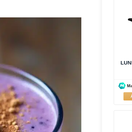
LUN
M