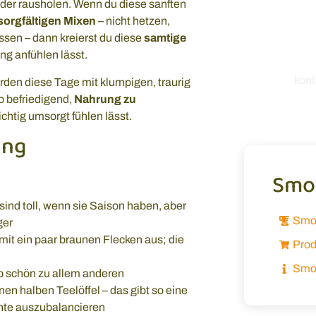
nder rausholen. Wenn du diese sanften
unseren
sorgfältigen Mixen
– nicht hetzen,
einfach 
en – dann kreierst du diese
samtige
mich, von
g anfühlen lässt.
kon
rden diese Tage mit klumpigen, traurig
o befriedigend,
Nahrung zu
ichtig umsorgt fühlen lässt.
ung
Smoo
ind toll, wenn sie Saison haben, aber
Smo
ger
mit ein paar braunen Flecken aus; die
Prod
Smoo
so schön zu allem anderen
en halben Teelöffel – das gibt so eine
chte auszubalancieren