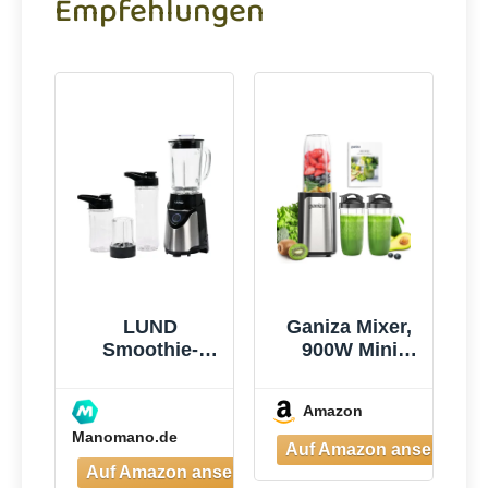
Empfehlungen
LUND
Ganiza Mixer,
Smoothie-
900W Mini
mixer 500w -
Smoothie
W-67703
Maker,
Amazon
Standmixer mit
Manomano.de
3 Tragbare
Mixbechern(2×
500ml &