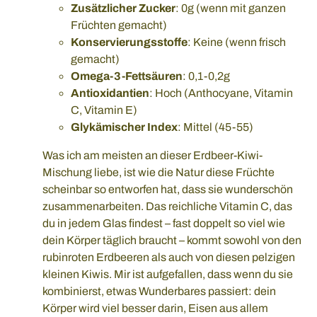
Zusätzlicher Zucker
: 0g (wenn mit ganzen
Früchten gemacht)
Konservierungsstoffe
: Keine (wenn frisch
gemacht)
Omega-3-Fettsäuren
: 0,1-0,2g
Antioxidantien
: Hoch (Anthocyane, Vitamin
C, Vitamin E)
Glykämischer Index
: Mittel (45-55)
Was ich am meisten an dieser Erdbeer-Kiwi-
Mischung liebe, ist wie die Natur diese Früchte
scheinbar so entworfen hat, dass sie wunderschön
zusammenarbeiten. Das reichliche Vitamin C, das
du in jedem Glas findest – fast doppelt so viel wie
dein Körper täglich braucht – kommt sowohl von den
rubinroten Erdbeeren als auch von diesen pelzigen
kleinen Kiwis. Mir ist aufgefallen, dass wenn du sie
kombinierst, etwas Wunderbares passiert: dein
Körper wird viel besser darin, Eisen aus allem