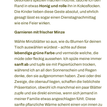
besonders speziell machen möchte, tauche ich den
Rand in etwas
Honig und rolle
ihn in Kokosflocken.
Die Kinder lieben diese Geste absolut, und ehrlich
gesagt lässt es sogar einen Dienstagnachmittag
wie eine Feier wirken.
Garnieren mit frischer Minze
Wähle Minzblätter so aus, wie du Blumen für deinen
Tisch auswählen würdest – achte auf diese
lebendige grüne Farbe
und vermeide welche, die
müde oder fleckig aussehen. Ich spüle meine immer
sanft ab
und tupfe sie mit Papiertüchern trocken,
während ich an all den Sonnenschein und Regen
denke, den sie aufgenommen haben. Zwei oder drei
Zweige, die obenauf liegen, schaffen die lieblichste
Präsentation, obwohl ich manchmal ein paar Blätter
zupfe und sie direkt einmixe, wenn sich jemand in
meiner Familie etwas angeschlagen fühlt. Diese
sanfte pflanzliche Wärme scheint einen von innen zu