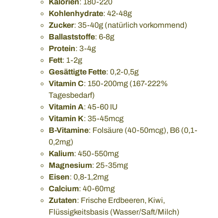
Kalorien
: 180-220
Kohlenhydrate
: 42-48g
Zucker
: 35-40g (natürlich vorkommend)
Ballaststoffe
: 6-8g
Protein
: 3-4g
Fett
: 1-2g
Gesättigte Fette
: 0,2-0,5g
Vitamin C
: 150-200mg (167-222%
Tagesbedarf)
Vitamin A
: 45-60 IU
Vitamin K
: 35-45mcg
B-Vitamine
: Folsäure (40-50mcg), B6 (0,1-
0,2mg)
Kalium
: 450-550mg
Magnesium
: 25-35mg
Eisen
: 0,8-1,2mg
Calcium
: 40-60mg
Zutaten
: Frische Erdbeeren, Kiwi,
Flüssigkeitsbasis (Wasser/Saft/Milch)