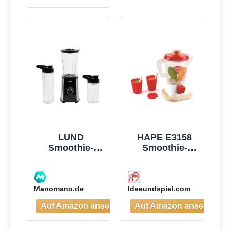
1×700ml),
Vierklingenklin
ge aus
Edelstahl, BPA-
Frei, Leicht zu
Reinigen,
Blender
elektrisch für
Shake,
Smoothie
LUND
HAPE E3158
Smoothie-
Smoothie-
mixer 300w -
Mixer
W-67702
Manomano.de
Ideeundspiel.com