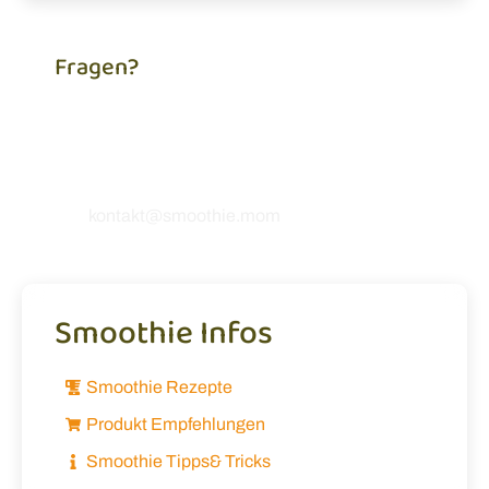
Fragen?
Du brauchst Hilfe, hast eine Frage zu unseren
Rezepten oder möchtest uns einfach etwas
mitteilen? Ich freue mich, von dir zu hören! 💚
kontakt@smoothie.mom
Smoothie Infos
Smoothie Rezepte
Produkt Empfehlungen
Smoothie Tipps& Tricks