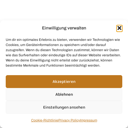
Du brauchst Hilfe, hast eine Frage zu unseren
Rezepten oder möchtest uns einfach etwas
mitteilen? Ich freue mich, von dir zu hören! 💚
kontakt@smoothie.mom
Einwilligung verwalten
Um dir ein optimales Erlebnis zu bieten, verwenden wir Technologien wie
Cookies, um Geräteinformationen zu speichern und/oder darauf
zuzugreifen. Wenn du diesen Technologien zustimmst, können wir Daten
Smoothie Infos
wie das Surfverhalten oder eindeutige IDs auf dieser Website verarbeiten.
Wenn du deine Einwillligung nicht erteilst oder zurückziehst, können
bestimmte Merkmale und Funktionen beeinträchtigt werden.
Smoothie Rezepte
Akzeptieren
Produkt Empfehlungen
Smoothie Tipps& Tricks
Ablehnen
Einstellungen ansehen
Anfänger Smothies
Cookie-Richtlinie
Privacy Policy
Impressum