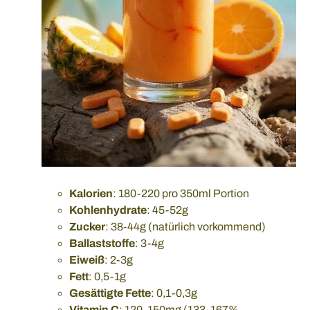
Kalorien
: 180-220 pro 350ml Portion
Kohlenhydrate
: 45-52g
Zucker
: 38-44g (natürlich vorkommend)
Ballaststoffe
: 3-4g
Eiweiß
: 2-3g
Fett
: 0,5-1g
Gesättigte Fette
: 0,1-0,3g
Vitamin C
: 120-150mg (133-167%