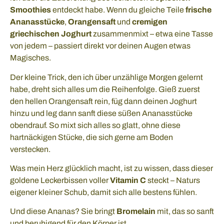
Smoothies
entdeckt habe. Wenn du gleiche Teile
frische
Ananasstücke
,
Orangensaft
und
cremigen
griechischen Joghurt
zusammenmixt – etwa eine Tasse
von jedem – passiert direkt vor deinen Augen etwas
Magisches.
Der kleine Trick, den ich über unzählige Morgen gelernt
habe, dreht sich alles um die Reihenfolge. Gieß zuerst
den hellen Orangensaft rein, füg dann deinen Joghurt
hinzu und leg dann sanft diese süßen Ananasstücke
obendrauf. So mixt sich alles so glatt, ohne diese
hartnäckigen Stücke, die sich gerne am Boden
verstecken.
Was mein Herz glücklich macht, ist zu wissen, dass dieser
goldene Leckerbissen voller
Vitamin C
steckt – Naturs
eigener kleiner Schub, damit sich alle bestens fühlen.
Und diese Ananas? Sie bringt
Bromelain
mit, das so sanft
und beruhigend für den Körper ist.