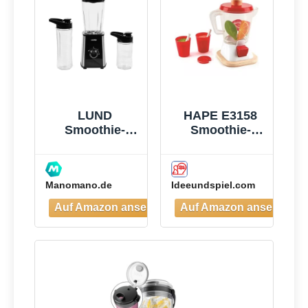
Frei, Leicht zu
Reinigen,
Blender
elektrisch für
Shake,
Smoothie
LUND
HAPE E3158
Smoothie-
Smoothie-
mixer 300w -
Mixer
W-67702
Manomano.de
Ideeundspiel.com