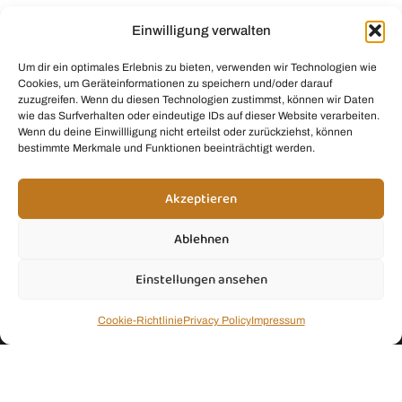
Vorname
Einwilligung verwalten
Um dir ein optimales Erlebnis zu bieten, verwenden wir Technologien wie
Cookies, um Geräteinformationen zu speichern und/oder darauf
zuzugreifen. Wenn du diesen Technologien zustimmst, können wir Daten
wie das Surfverhalten oder eindeutige IDs auf dieser Website verarbeiten.
Wenn du deine Einwillligung nicht erteilst oder zurückziehst, können
bestimmte Merkmale und Funktionen beeinträchtigt werden.
Maximal 1x pro Quartal, garantiert ohne Spam
Akzeptieren
Ablehnen
Einstellungen ansehen
Juice & Fresh Drink Smoothie Kit by
Thoka Network Wordpress
SEO Web Design & Administration
Cookie-Richtlinie
Privacy Policy
Impressum
Copyright ©2026 Smoothie Mom. All rights reserved.
Smoothie Mom nimmt am Amazon-Partnerprogramm teil. Das bedeutet: Wenn du
auf einen mit Sternchen (*) gekennzeichneten Link klickst und etwas über