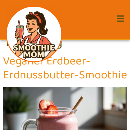
Schlagwort:
gesunde
Ernährung
Veganer Erdbeer-
Erdnussbutter-Smoothie