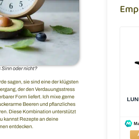
Emp
 Sinn oder nicht?
e sagen, sie sind eine der klügsten
Übergang, der den Verdauungsstress
erbarer Form liefert. Ich mixe gerne
LUN
uckerarme Beeren und pflanzliches
ren. Diese Kombination unterstützt
du kannst Rezepte an deine
M
nen entdecken.