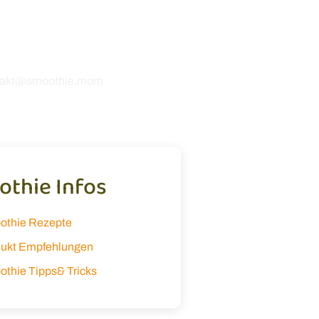
 Rezepten oder möchtest uns
etwas mitteilen? Ich freue
 dir zu hören! 💚
takt@smoothie.mom
thie Infos
othie Rezepte
ukt Empfehlungen
thie Tipps& Tricks