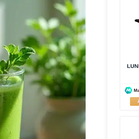
LUN
M