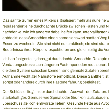
Das sanfte Surren eines Mixers signalisiert mehr als nur ein
repräsentiert eine durchdachte Brücke zwischen Fasten und
nachdenke, wie ich anderen dabei helfen kann, Intervallfasten 
entdeckt, dass Smoothies einen bemerkenswert sanften Weg 
Essen zu wechseln. Sie sind nicht nur praktisch; sie sind strateg
Bedürfnisse ihres Körpers respektieren und gleichzeitig die V
Ich hab festgestellt, dass gut durchdachte Smoothie-Rezepte w
Verdauungsstress nach längeren Fastenperioden reduzieren.
die dein System schocken können, sind gemixtе Zutaten bereit
Aufnahme wichtiger Nährstoffe ermöglicht. Diese Sanftheit ist 
sorgst oder andere durch ihre Fastenerfahrung begleitest.
Der Schlüssel liegt in der durchdachten Auswahl der Zutaten.
stärkehaltiges Gemüse wie Spinat oder Grünkohl aufzubauen, 
überschüssige Kohlenhydrate liefern. Gesunde Fette aus Av