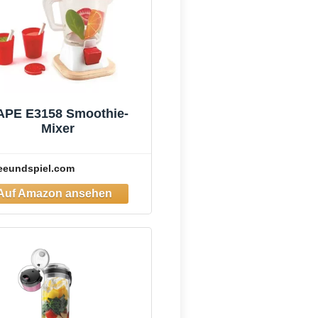
APE E3158 Smoothie-
Mixer
eeundspiel.com