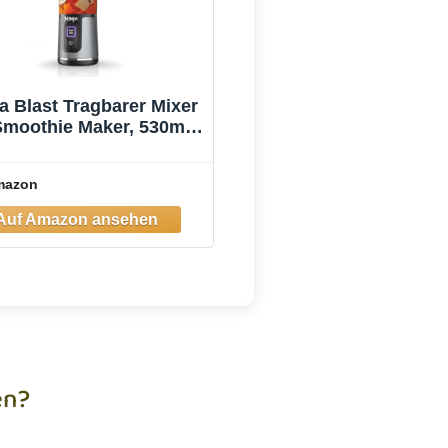
a Blast Tragbarer Mixer
Smoothie Maker, 530ml
cher, Leistungsstark
mazon
en?
hst Hilfe, hast eine Frage zu