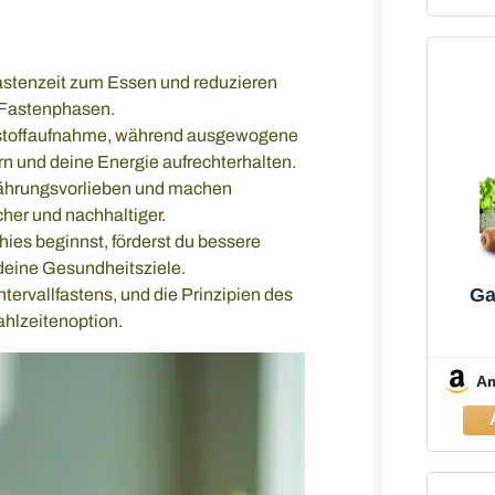
astenzeit zum Essen und reduzieren
 Fastenphasen.
hrstoffaufnahme, während ausgewogene
ern und deine Energie aufrechterhalten.
ährungsvorlieben und machen
cher und nachhaltiger.
ies beginnst, förderst du bessere
deine Gesundheitsziele.
Ga
tervallfastens, und die Prinzipien des
ahlzeitenoption.
Sta
M
A
1×70
au
Leic