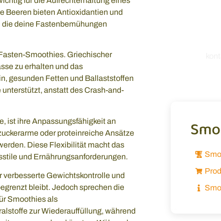
tig für die Aufrechterhaltung eines
unseren
e Beeren bieten Antioxidantien und
einfach 
n, die deine Fastenbemühungen
mich, von
-Fasten-Smoothies. Griechischer
kon
asse zu erhalten und das
in, gesunden Fetten und Ballaststoffen
unterstützt, anstatt des Crash-and-
, ist ihre Anpassungsfähigkeit an
Smoo
zuckerarme oder proteinreiche Ansätze
rden. Diese Flexibilität macht das
Smo
sstile und Ernährungsanforderungen.
Prod
ür verbesserte Gewichtskontrolle und
grenzt bleibt. Jedoch sprechen die
Smoo
für Smoothies als
alstoffe zur Wiederauffüllung, während