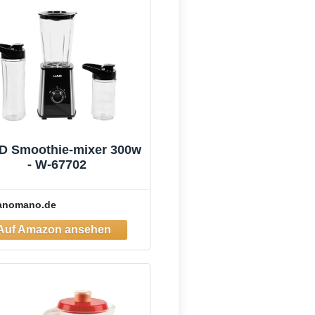
D Smoothie-mixer 300w
- W-67702
anomano.de