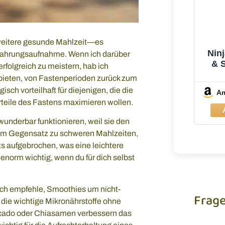
e weitere gesunde Mahlzeit—es
Ninj
 Nahrungsaufnahme. Wenn ich darüber
& 
erfolgreich zu meistern, hab ich
Be
bieten, von Fastenperioden zurück zum
isch vorteilhaft für diejenigen, die die
A
orteile des Fastens maximieren wollen.
underbar funktionieren, weil sie den
 Im Gegensatz zu schweren Mahlzeiten,
s aufgebrochen, was eine leichtere
enorm wichtig, wenn du für dich selbst
 Ich empfehle, Smoothies um nicht-
Frag
die wichtige Mikronährstoffe ohne
ocado oder Chiasamen verbessern das
Du brauc