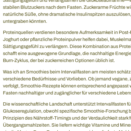
Sättigungsgefühl und verlangsamen die Glukoseaufnahme—wich
stabilen Blutzuckers nach dem Fasten. Zuckerarme Früchte wi
natürliche Süße, ohne dramatische Insulinspitzen auszulöse
untergraben könnten.
Proteinquellen verdienen besondere Aufmerksamkeit in Post
Joghurt oder pflanzliche Proteinpulver helfen dabei, Muskelm
Sättigungsgefühl zu verlängern. Diese Kombination aus Prote
schafft eine ausgewogene Grundlage, die nachhaltige Energie 
Burn-Zyklus, der bei zuckerreichen Optionen üblich ist.
Was ich an Smoothies beim Intervallfasten am meisten schätze
verschiedene Bedürfnisse und Vorlieben. Ob jemand vegane, 
verfolgt, Smoothie-Rezepte können entsprechend angepasst we
Fasten nachhaltiger und zugänglicher für verschiedene Leben
Die wissenschaftliche Landschaft unterstützt Intervallfasten f
Glukoseregulation, obwohl spezifische Smoothie-Forschung be
Prinzipien des Nährstoff-Timings und der Verdaulichkeit stark 
Übergangsmahlzeiten. Sie liefern wichtige Vitamine und Miner