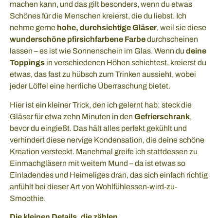
machen kann, und das gilt besonders, wenn du etwas
Schönes für die Menschen kreierst, die du liebst. Ich
nehme gerne
hohe, durchsichtige Gläser
, weil sie diese
wunderschöne pfirsichfarbene Farbe
durchscheinen
lassen – es ist wie Sonnenschein im Glas. Wenn du
deine
Toppings
in verschiedenen Höhen schichtest, kreierst du
etwas, das fast zu hübsch zum Trinken aussieht, wobei
jeder Löffel eine herrliche Überraschung bietet.
Hier ist ein kleiner Trick, den ich gelernt hab: steck die
Gläser für etwa zehn Minuten in den
Gefrierschrank
,
bevor du eingießt. Das hält alles perfekt gekühlt und
verhindert diese nervige Kondensation, die deine schöne
Kreation versteckt. Manchmal greife ich stattdessen zu
Einmachgläsern mit weitem Mund – da ist etwas so
Einladendes und Heimeliges dran, das sich einfach richtig
anfühlt bei dieser Art von Wohlfühlessen-wird-zu-
Smoothie.
Die kleinen Details, die zählen