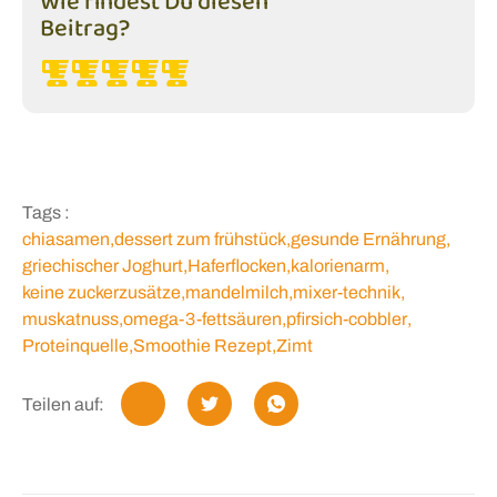
Wie findest Du diesen
Beitrag?
Tags :
chiasamen
,
dessert zum frühstück
,
gesunde Ernährung
,
griechischer Joghurt
,
Haferflocken
,
kalorienarm
,
keine zuckerzusätze
,
mandelmilch
,
mixer-technik
,
muskatnuss
,
omega-3-fettsäuren
,
pfirsich-cobbler
,
Proteinquelle
,
Smoothie Rezept
,
Zimt
Teilen auf: