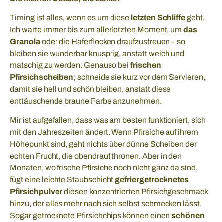
Timing ist alles, wenn es um diese
letzten Schliffe
geht.
Ich warte immer bis zum allerletzten Moment, um
das
Granola
oder die Haferflocken draufzustreuen – so
bleiben sie wunderbar knusprig, anstatt weich und
matschig zu werden. Genauso bei
frischen
Pfirsichscheiben
; schneide sie kurz vor dem Servieren,
damit sie hell und schön bleiben, anstatt diese
enttäuschende braune Farbe anzunehmen.
Mir ist aufgefallen, dass was am besten funktioniert, sich
mit den Jahreszeiten ändert. Wenn Pfirsiche auf ihrem
Höhepunkt sind, geht nichts über dünne Scheiben der
echten Frucht, die obendrauf thronen. Aber in den
Monaten, wo frische Pfirsiche noch nicht ganz da sind,
fügt eine leichte Staubschicht
gefriergetrocknetes
Pfirsichpulver
diesen konzentrierten Pfirsichgeschmack
hinzu, der alles mehr nach sich selbst schmecken lässt.
Sogar getrocknete Pfirsichchips können einen
schönen