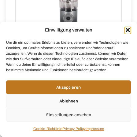
Einwilligung verwalten
Ninja Blast Max Tragbarer
Um dir ein optimales Erlebnis zu bieten, verwenden wir Technologien wie
Mixer/Blender/Smoothie Maker, Grau
Cookies, um Geräteinformationen zu speichern und/oder darauf
zuzugreifen. Wenn du diesen Technologien zustimmst, können wir Daten
wie das Surfverhalten oder eindeutige IDs auf dieser Website verarbeiten.
Office-
Wenn du deine Einwillligung nicht erteilst oder zurückziehst, können
bestimmte Merkmale und Funktionen beeinträchtigt werden.
partner.de
Akzeptieren
Ablehnen
Fragen?
Einstellungen ansehen
Du brauchst Hilfe, hast eine Frage zu unseren
Cookie-Richtlinie
Privacy Policy
Impressum
Rezepten oder möchtest uns einfach etwas