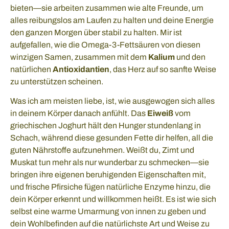
bieten—sie arbeiten zusammen wie alte Freunde, um
alles reibungslos am Laufen zu halten und deine Energie
den ganzen Morgen über stabil zu halten. Mir ist
aufgefallen, wie die Omega-3-Fettsäuren von diesen
winzigen Samen, zusammen mit dem
Kalium
und den
natürlichen
Antioxidantien
, das Herz auf so sanfte Weise
zu unterstützen scheinen.
Was ich am meisten liebe, ist, wie ausgewogen sich alles
in deinem Körper danach anfühlt. Das
Eiweiß
vom
griechischen Joghurt hält den Hunger stundenlang in
Schach, während diese gesunden Fette dir helfen, all die
guten Nährstoffe aufzunehmen. Weißt du, Zimt und
Muskat tun mehr als nur wunderbar zu schmecken—sie
bringen ihre eigenen beruhigenden Eigenschaften mit,
und frische Pfirsiche fügen natürliche Enzyme hinzu, die
dein Körper erkennt und willkommen heißt. Es ist wie sich
selbst eine warme Umarmung von innen zu geben und
dein Wohlbefinden auf die natürlichste Art und Weise zu