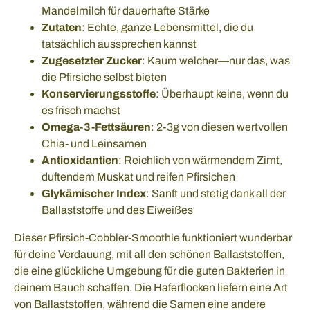
Mandelmilch für dauerhafte Stärke
Zutaten
: Echte, ganze Lebensmittel, die du
tatsächlich aussprechen kannst
Zugesetzter Zucker
: Kaum welcher—nur das, was
die Pfirsiche selbst bieten
Konservierungsstoffe
: Überhaupt keine, wenn du
es frisch machst
Omega-3-Fettsäuren
: 2-3g von diesen wertvollen
Chia- und Leinsamen
Antioxidantien
: Reichlich von wärmendem Zimt,
duftendem Muskat und reifen Pfirsichen
Glykämischer Index
: Sanft und stetig dank all der
Ballaststoffe und des Eiweißes
Dieser Pfirsich-Cobbler-Smoothie funktioniert wunderbar
für deine Verdauung, mit all den schönen Ballaststoffen,
die eine glückliche Umgebung für die guten Bakterien in
deinem Bauch schaffen. Die Haferflocken liefern eine Art
von Ballaststoffen, während die Samen eine andere