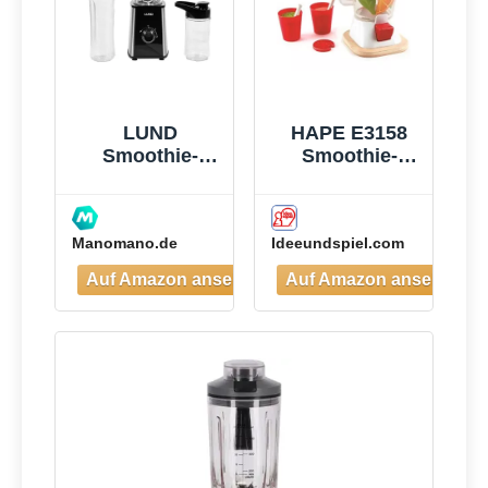
Blender
elektrisch für
Shake,
Smoothie
LUND
HAPE E3158
Smoothie-
Smoothie-
mixer 300w -
Mixer
W-67702
Manomano.de
Ideeundspiel.com