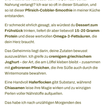
Nahrung verlangt? Ich war so oft in dieser Situation, und
so ist dieser
Pfirsich-Cobbler-Smoothie
in meiner Küche
entstanden.
Er schmeckt ehrlich gesagt, als würdest du
Dessert zum
Frühstück
trinken, liefert dir aber liebevoll
15-20 Gramm
Protein
und diese wertvollen
Omega-3-Fettsäuren
, die
dein Herz braucht.
Das Geheimnis liegt darin, deine Zutaten bewusst
auszuwählen. Ich greife zu
cremigem griechischem
Joghurt
– der Art, die am Löffel kleben bleibt – zusammen
mit
gefrorenen Pfirsichen
, die ihre Süße auch durch die
Wintermonate bewahren.
Eine Handvoll
Haferflocken
gibt Substanz, während
Chiasamen
leise ihre Magie wirken und zu winzigen
Perlen voller Nährstoffe aufquellen.
Das habe ich nach unzähligen Morgenden des