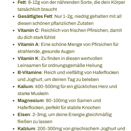
Fett
: 8-12g von der nährenden Sorte, die dein Körper
tatsächlich braucht
Gesättigtes Fett
: Nur 1-2g, niedrig gehalten mit all
diesen schönen pflanzlichen Zutaten
Vitamin C
: Reichlich von frischen Pfirsichen, damit
du dich stark fühlst
Vitamin A
: Eine schöne Menge von Pfirsichen für
strahlende, gesunde Augen
Vitamin K
: Zu finden in diesen wertvollen
Leinsamen für ordnungsgemäße Heilung
B-Vitamine
: Reich und vielfältig von Haferflocken
und Joghurt, um deinen Tag zu beleben
Kalium
: 400-500mg für ein glückliches Herz und
starke Muskeln
Magnesium
: 80-100mg von Samen und
Haferflocken, perfekt für stabile Knochen
Eisen
: 2-3mg, um deine Energie gleichmäßig
fließen zu lassen
Kalzium
: 200-300mg von griechischem Joghurt und