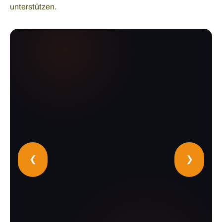
unterstützen.
❮
❯