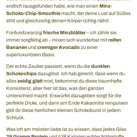
endlich rausgefunden habe, wie man einen
Minz-
Schoko-Chip-Smoothie
macht, der deine Lust auf Süßes
stillt und gleichzeitig deinen Körper richtig nährt.
Fünfundzwanzig
frische Minzblätter
– ich zähle sie
immer sorgfältig ab – mixen sich wunderbar mit
reifen
Bananen
und
cremiger Avocado
zu einer
superluxuriösen Basis.
Der echte Zauber passiert, wenn du die
dunklen
Schokochips
dazugibst. Ich hab gelernt, dass wenn du
alles
seidig glatt
mixt, bekommst du diese traumhafte
Konsistenz, aber hier ist das, was den ganzen
Unterschied macht: Eiswürfel dazugeben sorgt für die
perfekte Dicke, und dann am Ende Kakaonibs reinpulsen
gibt dir diese herrlichen kleinen Schokoburst in jedem
Schluck.
Was ich am meisten liebe ist zu wissen, dass jedes Glas
29 Gramm Protein
und 438 Kalorien echter Nährstoffe