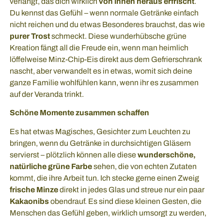
verlangt, das dich wirklich
von innen heraus erfrischt
.
Du kennst das Gefühl – wenn normale Getränke einfach
nicht reichen und du etwas Besonderes brauchst, das wie
purer Trost
schmeckt. Diese wunderhübsche grüne
Kreation fängt all die Freude ein, wenn man heimlich
löffelweise Minz-Chip-Eis direkt aus dem Gefrierschrank
nascht, aber verwandelt es in etwas, womit sich deine
ganze Familie wohlfühlen kann, wenn ihr es zusammen
auf der Veranda trinkt.
Schöne Momente zusammen schaffen
Es hat etwas Magisches, Gesichter zum Leuchten zu
bringen, wenn du Getränke in durchsichtigen Gläsern
servierst – plötzlich können alle diese
wunderschöne,
natürliche grüne Farbe
sehen, die von echten Zutaten
kommt, die ihre Arbeit tun. Ich stecke gerne einen Zweig
frische Minze
direkt in jedes Glas und streue nur ein paar
Kakaonibs
obendrauf. Es sind diese kleinen Gesten, die
Menschen das Gefühl geben, wirklich umsorgt zu werden,