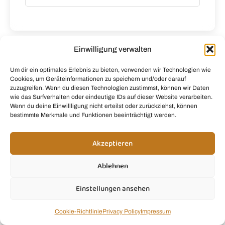
Einwilligung verwalten
Fragen?
Um dir ein optimales Erlebnis zu bieten, verwenden wir Technologien wie
Cookies, um Geräteinformationen zu speichern und/oder darauf
Du brauchst Hilfe, hast eine Frage zu unseren
zuzugreifen. Wenn du diesen Technologien zustimmst, können wir Daten
Rezepten oder möchtest uns einfach etwas
wie das Surfverhalten oder eindeutige IDs auf dieser Website verarbeiten.
Wenn du deine Einwillligung nicht erteilst oder zurückziehst, können
mitteilen? Ich freue mich, von dir zu hören! 💚
bestimmte Merkmale und Funktionen beeinträchtigt werden.
kontakt@smoothie.mom
Akzeptieren
Ablehnen
Smoothie Infos
Einstellungen ansehen
Smoothie Rezepte
Cookie-Richtlinie
Privacy Policy
Impressum