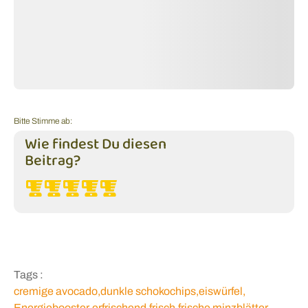
Bitte Stimme ab:
Wie findest Du diesen
Beitrag?
Tags :
cremige avocado
,
dunkle schokochips
,
eiswürfel
,
Energiebooster
,
erfrischend
,
frisch
,
frische minzblätter
,