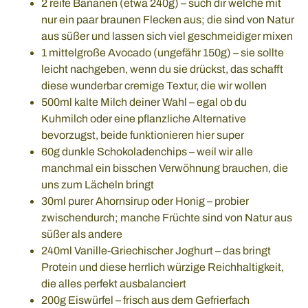
2 reife Bananen (etwa 240g) – such dir welche mit
nur ein paar braunen Flecken aus; die sind von Natur
aus süßer und lassen sich viel geschmeidiger mixen
1 mittelgroße Avocado (ungefähr 150g) – sie sollte
leicht nachgeben, wenn du sie drückst, das schafft
diese wunderbar cremige Textur, die wir wollen
500ml kalte Milch deiner Wahl – egal ob du
Kuhmilch oder eine pflanzliche Alternative
bevorzugst, beide funktionieren hier super
60g dunkle Schokoladenchips – weil wir alle
manchmal ein bisschen Verwöhnung brauchen, die
uns zum Lächeln bringt
30ml purer Ahornsirup oder Honig – probier
zwischendurch; manche Früchte sind von Natur aus
süßer als andere
240ml Vanille-Griechischer Joghurt – das bringt
Protein und diese herrlich würzige Reichhaltigkeit,
die alles perfekt ausbalanciert
200g Eiswürfel – frisch aus dem Gefrierfach