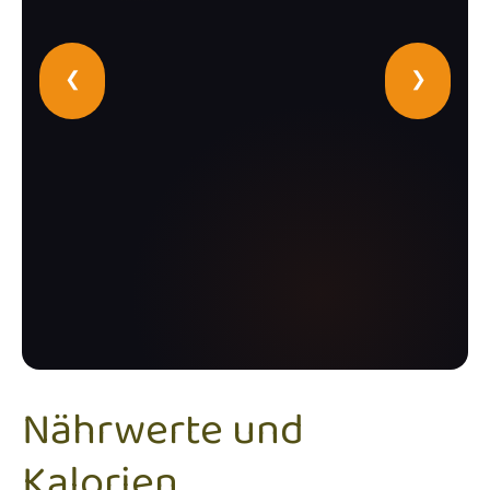
❮
❯
Nährwerte und
Kalorien