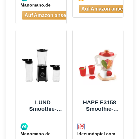
Manomano.de
3 Tragbare
Mixbechern(2×
500ml &
1×700ml),
Vierklingenklin
ge aus
Edelstahl, BPA-
Frei, Leicht zu
Reinigen,
Blender
elektrisch für
Shake,
Smoothie
LUND
HAPE E3158
Smoothie-
Smoothie-
mixer 300w -
Mixer
W-67702
Manomano.de
Ideeundspiel.com