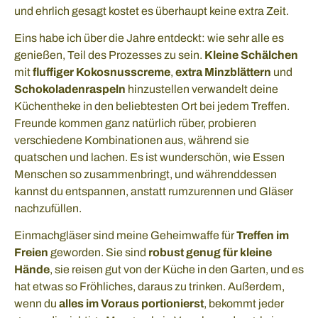
und ehrlich gesagt kostet es überhaupt keine extra Zeit.
Eins habe ich über die Jahre entdeckt: wie sehr alle es
genießen, Teil des Prozesses zu sein.
Kleine Schälchen
mit
fluffiger Kokosnusscreme
,
extra Minzblättern
und
Schokoladenraspeln
hinzustellen verwandelt deine
Küchentheke in den beliebtesten Ort bei jedem Treffen.
Freunde kommen ganz natürlich rüber, probieren
verschiedene Kombinationen aus, während sie
quatschen und lachen. Es ist wunderschön, wie Essen
Menschen so zusammenbringt, und währenddessen
kannst du entspannen, anstatt rumzurennen und Gläser
nachzufüllen.
Einmachgläser sind meine Geheimwaffe für
Treffen im
Freien
geworden. Sie sind
robust genug für kleine
Hände
, sie reisen gut von der Küche in den Garten, und es
hat etwas so Fröhliches, daraus zu trinken. Außerdem,
wenn du
alles im Voraus portionierst
, bekommt jeder