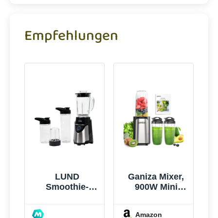
Empfehlungen
LUND
Ganiza Mixer,
Smoothie-
900W Mini
mixer 500w -
Smoothie
W-67703
Maker,
Amazon
Standmixer mit