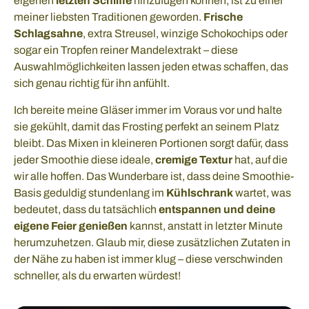
eigenen
letzten Schliffe
hinzufügen können, ist zu einer
meiner liebsten Traditionen geworden.
Frische
Schlagsahne
, extra Streusel, winzige Schokochips oder
sogar ein Tropfen reiner Mandelextrakt – diese
Auswahlmöglichkeiten lassen jeden etwas schaffen, das
sich genau richtig für ihn anfühlt.
Ich bereite meine Gläser immer im Voraus vor und halte
sie gekühlt, damit das Frosting perfekt an seinem Platz
bleibt. Das Mixen in kleineren Portionen sorgt dafür, dass
jeder Smoothie diese ideale,
cremige Textur
hat, auf die
wir alle hoffen. Das Wunderbare ist, dass deine Smoothie-
Basis geduldig stundenlang im
Kühlschrank
wartet, was
bedeutet, dass du tatsächlich
entspannen und deine
eigene Feier genießen
kannst, anstatt in letzter Minute
herumzuhetzen. Glaub mir, diese zusätzlichen Zutaten in
der Nähe zu haben ist immer klug – diese verschwinden
schneller, als du erwarten würdest!