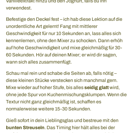
Vanilleextrakt hinzu und den Joghurt, falls du ihn
verwendest.
Befestige den Deckel fest – ich hab diese Lektion auf die
unordentliche Art gelernt! Fang mit mittlerer
Geschwindigkeit für nur 10 Sekunden an, lass alles sich
kennenlernen, ohne den Mixer zu schocken. Dann erhöh
auf hohe Geschwindigkeit und mixe gleichmäßig für 30-
60 Sekunden. Hör auf deinen Mixer; er wird dir sagen,
wann sich alles zusammenfügt.
Schau mal rein und schabe die Seiten ab, falls nötig –
diese kleinen Stücke verstecken sich manchmal gern.
Mixe wieder auf hoher Stufe, bis alles
seidig glatt
wird,
ohne jede Spur von Kuchenmischungsklumpen. Wenn die
Textur nicht ganz gleichmäßig ist, schaffen es
normalerweise weitere 15-30 Sekunden.
Gieß sofort in dein Lieblingsglas und bestreue mit den
bunten Streuseln
. Das Timing hier hält alles bei der