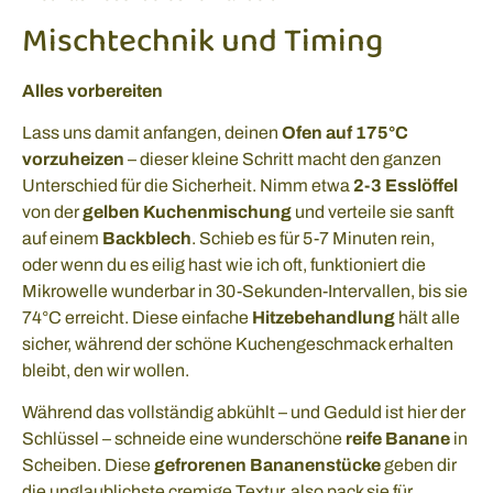
Mischtechnik und Timing
Alles vorbereiten
Lass uns damit anfangen, deinen
Ofen auf 175°C
vorzuheizen
– dieser kleine Schritt macht den ganzen
Unterschied für die Sicherheit. Nimm etwa
2-3 Esslöffel
von der
gelben Kuchenmischung
und verteile sie sanft
auf einem
Backblech
. Schieb es für 5-7 Minuten rein,
oder wenn du es eilig hast wie ich oft, funktioniert die
Mikrowelle wunderbar in 30-Sekunden-Intervallen, bis sie
74°C erreicht. Diese einfache
Hitzebehandlung
hält alle
sicher, während der schöne Kuchengeschmack erhalten
bleibt, den wir wollen.
Während das vollständig abkühlt – und Geduld ist hier der
Schlüssel – schneide eine wunderschöne
reife Banane
in
Scheiben. Diese
gefrorenen Bananenstücke
geben dir
die unglaublichste cremige Textur, also pack sie für