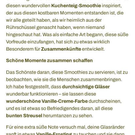
diesen wundervollen
Kuchenteig-Smoothie
inspiriert,
der aus diesen kostbaren Momenten entstanden ist, die
wir alle geteilt haben, als wir heimlich aus der
Rührschüssel genascht haben, wenn niemand
hingeschaut hat. Was als einfache Art begann, diese süße
Vorfreude einzufangen, hat sich zu etwas wirklich
Besonderem für
Zusammenkünfte
entwickelt.
Schöne Momente zusammen schaffen
Das Schönste daran, diese Smoothies zu servieren, ist zu
beobachten, wie sie die Menschen zusammenbringen.
Ich habe festgestellt, dass
durchsichtige Gläser
wunderbar funktionieren – sie lassen diese
wunderschöne Vanille-Creme-Farbe
durchscheinen,
und es ist etwas so Befriedigendes daran, all diese
bunten Streusel
herumtanzen zu sehen.
Für eine extra süße Note versuch mal, deine Glasränder
sanft in etwas
Vanille-Frosting
zu tauchen und sie dann