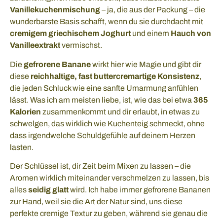
Vanillekuchenmischung
– ja, die aus der Packung – die
wunderbarste Basis schafft, wenn du sie durchdacht mit
cremigem griechischem Joghurt
und einem
Hauch von
Vanilleextrakt
vermischst.
Die
gefrorene Banane
wirkt hier wie Magie und gibt dir
diese
reichhaltige, fast buttercremartige Konsistenz
,
die jeden Schluck wie eine sanfte Umarmung anfühlen
lässt. Was ich am meisten liebe, ist, wie das bei etwa
365
Kalorien
zusammenkommt und dir erlaubt, in etwas zu
schwelgen, das wirklich wie Kuchenteig schmeckt, ohne
dass irgendwelche Schuldgefühle auf deinem Herzen
lasten.
Der Schlüssel ist, dir Zeit beim Mixen zu lassen – die
Aromen wirklich miteinander verschmelzen zu lassen, bis
alles
seidig glatt
wird. Ich habe immer gefrorene Bananen
zur Hand, weil sie die Art der Natur sind, uns diese
perfekte cremige Textur zu geben, während sie genau die