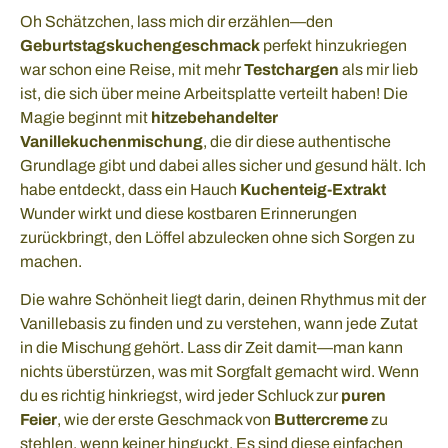
Oh Schätzchen, lass mich dir erzählen—den
Geburtstagskuchengeschmack
perfekt hinzukriegen
war schon eine Reise, mit mehr
Testchargen
als mir lieb
ist, die sich über meine Arbeitsplatte verteilt haben! Die
Magie beginnt mit
hitzebehandelter
Vanillekuchenmischung
, die dir diese authentische
Grundlage gibt und dabei alles sicher und gesund hält. Ich
habe entdeckt, dass ein Hauch
Kuchenteig-Extrakt
Wunder wirkt und diese kostbaren Erinnerungen
zurückbringt, den Löffel abzulecken ohne sich Sorgen zu
machen.
Die wahre Schönheit liegt darin, deinen Rhythmus mit der
Vanillebasis zu finden und zu verstehen, wann jede Zutat
in die Mischung gehört. Lass dir Zeit damit—man kann
nichts überstürzen, was mit Sorgfalt gemacht wird. Wenn
du es richtig hinkriegst, wird jeder Schluck zur
puren
Feier
, wie der erste Geschmack von
Buttercreme
zu
stehlen, wenn keiner hinguckt. Es sind diese einfachen