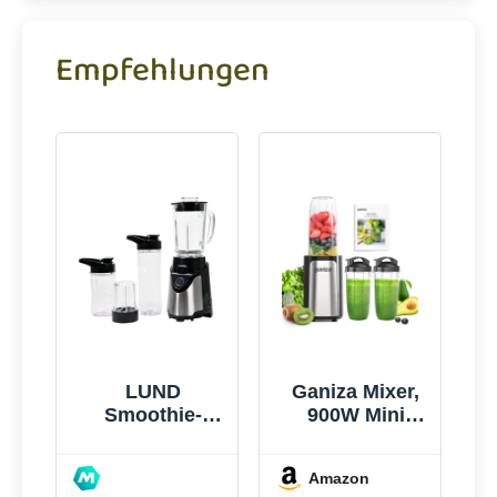
Empfehlungen
LUND
Ganiza Mixer,
Smoothie-
900W Mini
mixer 500w -
Smoothie
W-67703
Maker,
Amazon
Standmixer mit