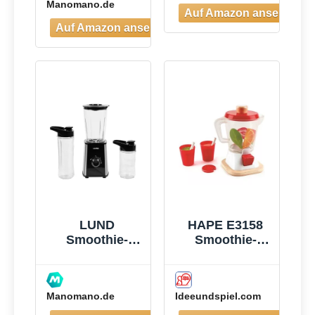
Manomano.de
3 Tragbare
Mixbechern(2×
500ml &
1×700ml),
Vierklingenklin
ge aus
Edelstahl, BPA-
Frei, Leicht zu
Reinigen,
Blender
elektrisch für
Shake,
Smoothie
LUND
HAPE E3158
Smoothie-
Smoothie-
mixer 300w -
Mixer
W-67702
Manomano.de
Ideeundspiel.com