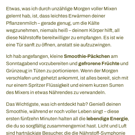
Etwas, was ich durch unzählige Morgen voller Mixen
gelernt hab, ist, dass leichtes Erwärmen deiner
Pflanzenmilch – gerade genug, um die Kälte
wegzunehmen, niemals heiß – deinem Körper hilft, all
diese Nährstoffe bereitwilliger zu empfangen. Es ist wie
eine Tür sanft zu öffnen, anstatt sie aufzuzwingen.
Ich hab angefangen, kleine
Smoothie-Päckchen
am
Sonntagabend vorzubereiten und
gefrorene Früchte
und
Grünzeug in Tüten zu portionieren. Wenn der Morgen
verschlafen und gehetzt ankommt, ist alles bereit, sich mit
nur einem Spritzer Flüssigkeit und einem kurzen Surren
des Mixers in etwas Nährendes zu verwandeln.
Das Wichtigste, was ich entdeckt hab? Genieß deinen
Smoothie, während er noch voller Leben singt – diese
ersten fünfzehn Minuten halten all die
lebendige Energie
,
die du so sorgfältig zusammengemixt hast. Licht und Luft
sind hartnäckige Besucher, die die Nährstoff-Symphonie