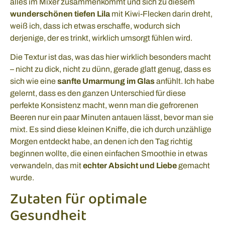
alles im Mixer zusammenkommt und sich zu diesem
wunderschönen tiefen Lila
mit Kiwi-Flecken darin dreht,
weiß ich, dass ich etwas erschaffe, wodurch sich
derjenige, der es trinkt, wirklich umsorgt fühlen wird.
Die Textur ist das, was das hier wirklich besonders macht
– nicht zu dick, nicht zu dünn, gerade glatt genug, dass es
sich wie eine
sanfte Umarmung im Glas
anfühlt. Ich habe
gelernt, dass es den ganzen Unterschied für diese
perfekte Konsistenz macht, wenn man die gefrorenen
Beeren nur ein paar Minuten antauen lässt, bevor man sie
mixt. Es sind diese kleinen Kniffe, die ich durch unzählige
Morgen entdeckt habe, an denen ich den Tag richtig
beginnen wollte, die einen einfachen Smoothie in etwas
verwandeln, das mit
echter Absicht und Liebe
gemacht
wurde.
Zutaten für optimale
Gesundheit