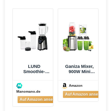
LUND
Ganiza Mixer,
Smoothie-
900W Mini
mixer 500w -
Smoothie
W-67703
Maker,
Amazon
Standmixer mit
Manomano.de
3 Tragbare
Mixbechern(2×
500ml &
1×700ml),