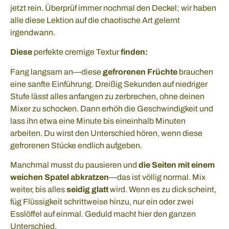
jetzt rein. Überprüf immer nochmal den Deckel; wir haben
alle diese Lektion auf die chaotische Art gelernt
irgendwann.
Diese
perfekte cremige Textur
finden:
Fang langsam an—diese
gefrorenen Früchte
brauchen
eine sanfte Einführung. Dreißig Sekunden auf niedriger
Stufe lässt alles anfangen zu zerbrechen, ohne deinen
Mixer zu schocken. Dann erhöh die Geschwindigkeit und
lass ihn etwa eine Minute bis eineinhalb Minuten
arbeiten. Du wirst den Unterschied hören, wenn diese
gefrorenen Stücke endlich aufgeben.
Manchmal musst du pausieren und
die Seiten mit einem
weichen Spatel abkratzen
—das ist völlig normal. Mix
weiter, bis alles
seidig glatt
wird. Wenn es zu dick scheint,
füg Flüssigkeit schrittweise hinzu, nur ein oder zwei
Esslöffel auf einmal. Geduld macht hier den ganzen
Unterschied.