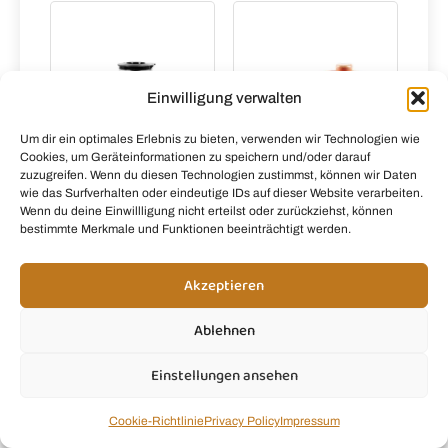
Vierklingenklin
ge aus
Edelstahl, BPA-
Frei, Leicht zu
Reinigen,
Einwilligung verwalten
Blender
elektrisch für
Um dir ein optimales Erlebnis zu bieten, verwenden wir Technologien wie
Shake,
Cookies, um Geräteinformationen zu speichern und/oder darauf
Smoothie
zuzugreifen. Wenn du diesen Technologien zustimmst, können wir Daten
wie das Surfverhalten oder eindeutige IDs auf dieser Website verarbeiten.
Wenn du deine Einwillligung nicht erteilst oder zurückziehst, können
bestimmte Merkmale und Funktionen beeinträchtigt werden.
LUND
HAPE E3158
Smoothie-
Smoothie-
mixer 300w -
Mixer
Akzeptieren
W-67702
Ablehnen
Manomano.de
Ideeundspiel.com
Einstellungen ansehen
Cookie-Richtlinie
Privacy Policy
Impressum