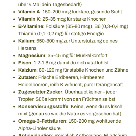
über 4 Mal dein Tagesbedarf!)
Vitamin A
: 150-200 mcg für klare, gesunde Sicht
Vitamin K
: 25-35 mcg für starke Knochen
B-Vitamine
: Folsäure (65-80 mcg), B6 (0,3-0,4 mg),
Thiamin (0,1-0,2 mg) für stetige Energie
Kalium
: 650-800 mg zur Unterstützung deines
Herzens
Magnesium
: 35-45 mg für Muskelkomfort
Eisen
: 1,2-1,8 mg damit du dich vital fühlst
Kalzium
: 80-120 mg für stabile Knochen und Zähne
Zutaten
: Frische Erdbeeren, Himbeeren,
Heidelbeeren, reife Kiwifrucht, purer Orangensaft
Zugesetzter Zucker
: Überhaupt keiner – jeder
Tropfen Süße kommt von den Früchten selbst
Konservierungsstoffe
: Keine, wenn du es frisch
mixt (genau so wie die Natur es vorgesehen hat)
Omega-3-Fettsäuren
: 150-200 mg wohltuende
Alpha-Linolensäure
Antioxidantien
: Reichlich Anthocyane, Ellagsäure,