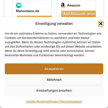
W-67703
Maker,
Amazon
Standmixer mit
Manomano.de
3 Tragbare
Mixbechern(2×
500ml &
Einwilligung verwalten
1×700ml),
Vierklingenklin
Um dir ein optimales Erlebnis zu bieten, verwenden wir Technologien wie
ge aus
Cookies, um Geräteinformationen zu speichern und/oder darauf
Edelstahl, BPA-
zuzugreifen. Wenn du diesen Technologien zustimmst, können wir Daten
wie das Surfverhalten oder eindeutige IDs auf dieser Website verarbeiten.
Frei, Leicht zu
Wenn du deine Einwillligung nicht erteilst oder zurückziehst, können
Reinigen,
bestimmte Merkmale und Funktionen beeinträchtigt werden.
Blender
elektrisch für
Shake,
Akzeptieren
Smoothie
Ablehnen
LUND
HAPE E3158
Einstellungen ansehen
Smoothie-
Smoothie-
mixer 300w -
Mixer
W-67702
Cookie-Richtlinie
Privacy Policy
Impressum