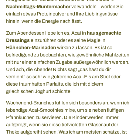
Nachmittags-Muntermacher
verwandeln – werfen Sie
einfach etwas Proteinpulver und Ihre Lieblingsnüsse
hinein, wenn die Energie nachlässt.
Zum Abendessen liebe ich es, Acai in
hausgemachte
Dressings
einzurühren oder es seine Magie in
Hähnchen-Marinaden
wirken zu lassen. Es ist so
befriedigend zu beobachten, wie gewöhnliche Mahlzeiten
mit nur einer einfachen Zugabe außergewöhnlich werden.
Und ach, die Abende! Nichts sagt „das hast du dir
verdient“ so sehr wie gefrorene Acai-Eis am Stiel oder
diese traumhaften Parfaits, die ich mit dickem
griechischen Joghurt schichte.
Wochenend-Brunches fühlen sich besonders an, wenn ich
lebendige Acai-Smoothies mixe, um sie neben fluffigen
Pfannkuchen zu servieren. Die Kinder werden immer
aufgeregt, wenn sie diese tiefvioletten Gläser auf der
Theke aufgereiht sehen. Was ich am meisten schätze, ist