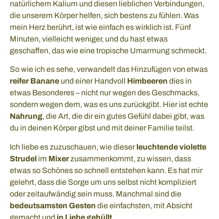
natürlichem Kalium und diesen lieblichen Verbindungen,
die unserem Körper helfen, sich bestens zu fühlen. Was
mein Herz berührt, ist wie einfach es wirklich ist. Fünf
Minuten, vielleicht weniger, und du hast etwas
geschaffen, das wie eine tropische Umarmung schmeckt.
So wie ich es sehe, verwandelt das Hinzufügen von etwas
reifer Banane
und einer Handvoll
Himbeeren
dies in
etwas Besonderes – nicht nur wegen des Geschmacks,
sondern wegen dem, was es uns zurückgibt. Hier ist echte
Nahrung
, die Art, die dir ein gutes Gefühl dabei gibt, was
du in deinen Körper gibst und mit deiner Familie teilst.
Ich liebe es zuzuschauen, wie dieser
leuchtende violette
Strudel
im
Mixer
zusammenkommt, zu wissen, dass
etwas so Schönes so schnell entstehen kann. Es hat mir
gelehrt, dass die Sorge um uns selbst nicht kompliziert
oder zeitaufwändig sein muss. Manchmal sind die
bedeutsamsten Gesten
die einfachsten, mit Absicht
gemacht und
in Liebe gehüllt
.