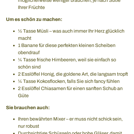
möglicherweise weniger brauchen, je nach Süße
Ihrer Früchte
Um es schön zu machen:
½ Tasse Müsli – was auch immer Ihr Herz glücklich
macht
1 Banane für diese perfekten kleinen Scheiben
obendrauf
¼ Tasse frische Himbeeren, weil sie einfach so
schön sind
2 Esslöffel Honig, die goldene Art, die langsam tropft
¼ Tasse Kokosflocken, falls Sie sich fancy fühlen
2 Esslöffel Chiasamen für einen sanften Schub an
Güte
Sie brauchen auch:
Ihren bewährten Mixer – er muss nicht schick sein,
nur robust
Durchsichtige Schüsseln oder hohe Gläser, damit