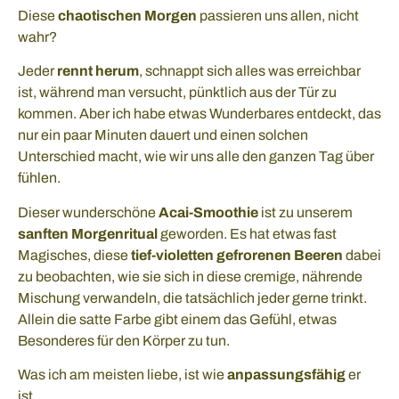
Diese
chaotischen Morgen
passieren uns allen, nicht
wahr?
Jeder
rennt herum
, schnappt sich alles was erreichbar
ist, während man versucht, pünktlich aus der Tür zu
kommen. Aber ich habe etwas Wunderbares entdeckt, das
nur ein paar Minuten dauert und einen solchen
Unterschied macht, wie wir uns alle den ganzen Tag über
fühlen.
Dieser wunderschöne
Acai-Smoothie
ist zu unserem
sanften Morgenritual
geworden. Es hat etwas fast
Magisches, diese
tief-violetten gefrorenen Beeren
dabei
zu beobachten, wie sie sich in diese cremige, nährende
Mischung verwandeln, die tatsächlich jeder gerne trinkt.
Allein die satte Farbe gibt einem das Gefühl, etwas
Besonderes für den Körper zu tun.
Was ich am meisten liebe, ist wie
anpassungsfähig
er
ist.