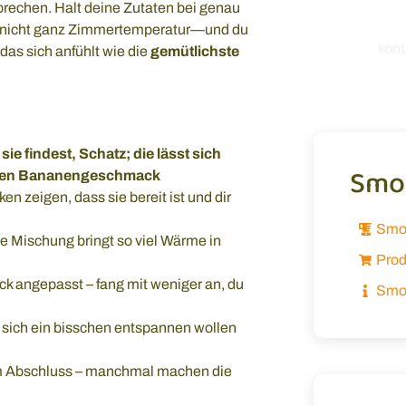
rechen. Halt deine Zutaten bei genau
mich, von
k, nicht ganz Zimmertemperatur—und du
kon
das sich anfühlt wie die
gemütlichste
ie findest, Schatz; die lässt sich
Smoo
keren Bananengeschmack
en zeigen, dass sie bereit ist und dir
Smo
 Mischung bringt so viel Wärme in
Prod
k angepasst – fang mit weniger an, du
Smoo
sich ein bisschen entspannen wollen
um Abschluss – manchmal machen die