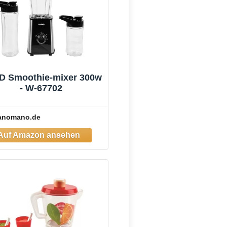
D Smoothie-mixer 300w
- W-67702
anomano.de