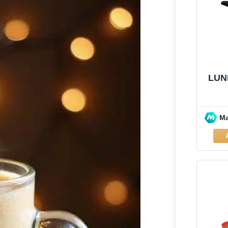
LUN
M