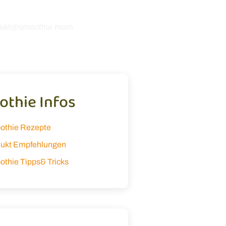
 dir zu hören! 💚
takt@smoothie.mom
thie Infos
othie Rezepte
ukt Empfehlungen
thie Tipps& Tricks