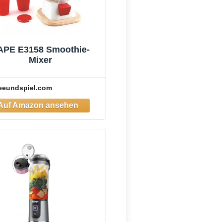
APE E3158 Smoothie-
Mixer
eeundspiel.com