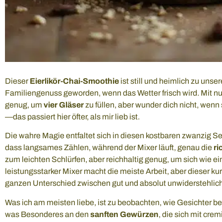
Dieser
Eierlikör-Chai-Smoothie
ist still und heimlich zu un
Familiengenuss geworden, wenn das Wetter frisch wird. Mit nu
genug, um
vier Gläser
zu füllen, aber wunder dich nicht, wen
—das passiert hier öfter, als mir lieb ist.
Die wahre Magie entfaltet sich in diesen kostbaren zwanzig 
dass langsames Zählen, während der Mixer läuft, genau die
ri
zum leichten Schlürfen, aber reichhaltig genug, um sich wie e
leistungsstarker Mixer macht die meiste Arbeit, aber dieser 
ganzen Unterschied zwischen gut und absolut unwiderstehlich
Was ich am meisten liebe, ist zu beobachten, wie Gesichter be
was Besonderes an den
sanften Gewürzen
, die sich mit cr