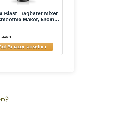
a Blast Tragbarer Mixer
Smoothie Maker, 530ml
cher, Leistungsstark
mazon
en?
hst Hilfe, hast eine Frage zu
 Rezepten oder möchtest uns
etwas mitteilen? Ich freue