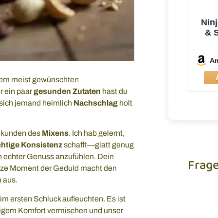
Ninj
& 
Be
A
serem meist gewünschten
r ein paar
gesunden Zutaten
hast du
n sich jemand heimlich
Nachschlag
holt
Sekunden des
Mixens
. Ich hab gelernt,
chtige Konsistenz
schafft—glatt genug
in echter Genuss anzufühlen. Dein
Frag
kurze Moment der Geduld macht den
 aus.
Du brauc
im ersten Schluck aufleuchten. Es ist
unseren
emigem Komfort vermischen und unser
einfach 