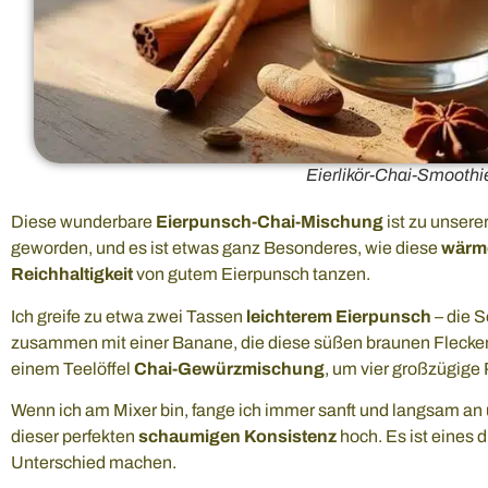
Eierlikör-Chai-Smoothi
Diese wunderbare
Eierpunsch-Chai-Mischung
ist zu unsere
geworden, und es ist etwas ganz Besonderes, wie diese
wärm
Reichhaltigkeit
von gutem Eierpunsch tanzen.
Ich greife zu etwa zwei Tassen
leichterem Eierpunsch
– die S
zusammen mit einer Banane, die diese süßen braunen Flecken
einem Teelöffel
Chai-Gewürzmischung
, um vier großzügige 
Wenn ich am Mixer bin, fange ich immer sanft und langsam an 
dieser perfekten
schaumigen Konsistenz
hoch. Es ist eines 
Unterschied machen.