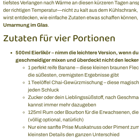
tiefstes Verlangen nach Wärme an diesen kürzeren Tagen ansp
der richtigen Temperatur—nicht zu kalt aus dem Kühlschran
wirst entdecken, wie einfache Zutaten etwas schaffen können, 
Umarmung im Glas
.
Zutaten für vier Portionen
500ml Eierlikör – nimm die leichtere Version, wenn du s
geschmeidiger mixen und überdeckt nicht den lec
1 perfekt reife Banane – diese kleinen braunen Fleck
die süßesten, cremigsten Ergebnisse gibt
1 Teelöffel Chai-Gewürzmischung – diese magische
jeden Schluck
Zucker oder dein Lieblingssüßstoff, nach Geschmac
kannst immer mehr dazugeben
125ml Rum oder Bourbon für die Erwachsenen, die 
(völlig optional, natürlich)
Nur eine sanfte Prise Muskatnuss oder Piment z
kleinsten Details den ganzen Unterschied