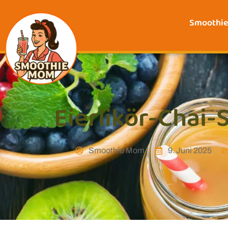
Smoothi
Eierlikör-Chai
Smoothie Mom
9. Juni 2025