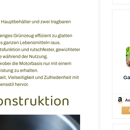
L Hauptbehälter und zwei tragbaren
eriges Grünzeug effizient zu glatten
s ganzen Lebensmitteln raus.
sfunktion und rutschfester, gewichteter
le während der Nutzung.
 wobei die Motorbasis nur mit einem
stung zu erhalten.
Ga
, Vielseitigkeit und Zufriedenheit mit
nsstil hervor.
Sta
onstruktion
M
A
1×70
au
Leic