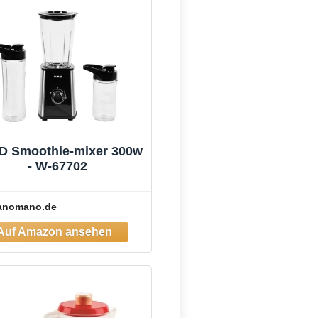
D Smoothie-mixer 300w
- W-67702
anomano.de