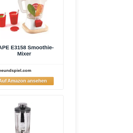
APE E3158 Smoothie-
Mixer
eeundspiel.com