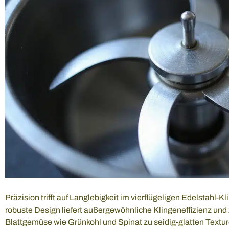
Präzision trifft auf Langlebigkeit im vierflügeligen Edelstahl
robuste Design liefert außergewöhnliche Klingeneffizienz und 
Blattgemüse wie Grünkohl und Spinat zu seidig-glatten Texture