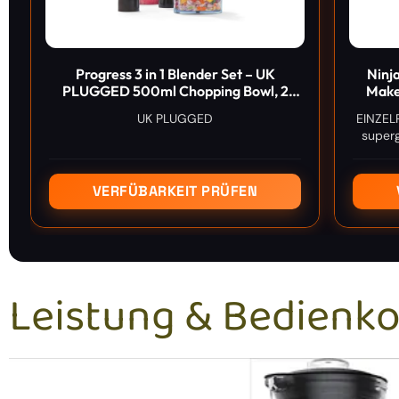
Progress 3 in 1 Blender Set – UK
Ninj
PLUGGED 500ml Chopping Bowl, 2
Make
Speed Settings, 700ml Storage Beaker,
UK PLUGGED
EINZEL
700W, Stainless Steel Blending Rod &
superg
Blade
470ml 
dara
VERFÜBARKEIT PRÜFEN
Leistung & Bedienk