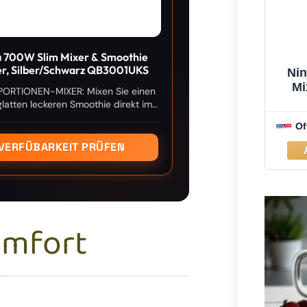
a 700W Slim Mixer & Smoothie
r, Silber/Schwarz QB3001UKS
Nin
Mi
PORTIONEN-MIXER: Mixen Sie einen
latten leckeren Smoothie direkt im
Becher und setzen Sie den Deckel
Of
uf, um ihn unterwegs zu genießen
VERFÜBARKEIT PRÜFEN
omfort