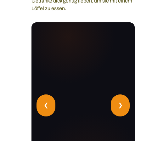
Getränke dick genug lieben, um sie mit einem
Löffel zu essen.
❮
❯