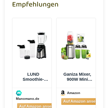
Empfehlungen
LUND
Ganiza Mixer,
Smoothie-
900W Mini
mixer 500w -
Smoothie
W-67703
Maker,
Amazon
Standmixer mit
Manomano.de
3 Tragbare
Mixbechern(2×