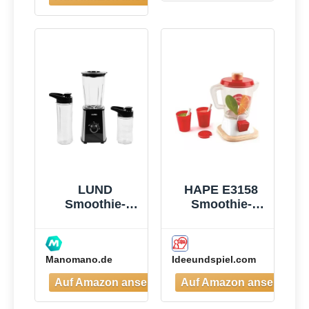
500ml &
1×700ml),
Vierklingenklin
ge aus
Edelstahl, BPA-
Frei, Leicht zu
Reinigen,
Blender
elektrisch für
Shake,
Smoothie
LUND
HAPE E3158
Smoothie-
Smoothie-
mixer 300w -
Mixer
W-67702
Manomano.de
Ideeundspiel.com