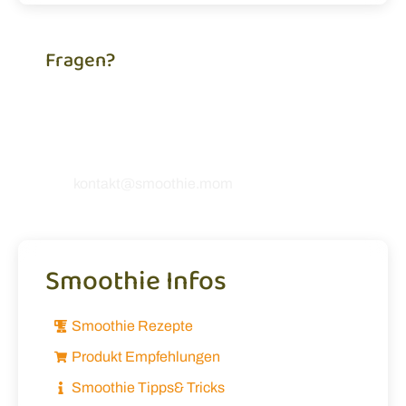
Fragen?
Du brauchst Hilfe, hast eine Frage zu unseren
Rezepten oder möchtest uns einfach etwas
mitteilen? Ich freue mich, von dir zu hören! 💚
kontakt@smoothie.mom
Smoothie Infos
Smoothie Rezepte
Produkt Empfehlungen
Smoothie Tipps& Tricks