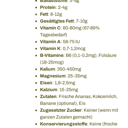
Ballaststoffe
: 3-5g
Protein
: 2-4g
Fett
: 8-12g
Gesättigtes Fett
: 7-10g
Vitamin C
: 60-80mg (67-89%
Tagesbedarf)
Vitamin A
: 58-75 IU
Vitamin K
: 0,7-1,2mcg
B-Vitamine
: B6 (0,1-0,2mg), Folsäure
(18-25mcg)
Kalium
: 350-450mg
Magnesium
: 25-35mg
Eisen
: 1,8-2,5mg
Kalzium
: 15-25mg
Zutaten
: Frische Ananas, Kokosmilch,
Banane (optional), Eis
Zugesetzter Zucker
: Keiner (wenn mit
ganzen Zutaten gemacht)
Konservierungsstoffe
: Keine (frische