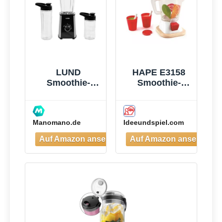
Reinigen,
Blender
elektrisch für
Shake,
Smoothie
LUND
HAPE E3158
Smoothie-
Smoothie-
mixer 300w -
Mixer
W-67702
Manomano.de
Ideeundspiel.com