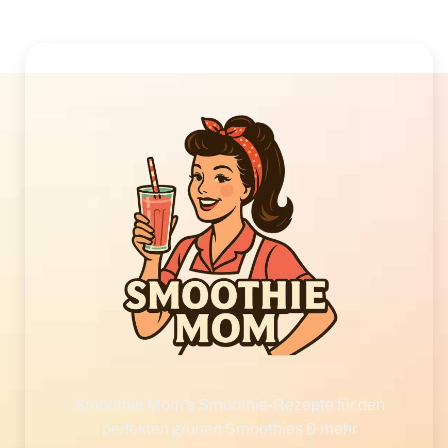
Smoothie Mom’s Smoothie-Rezepte für den
perfekten grünen Smoothies & mehr