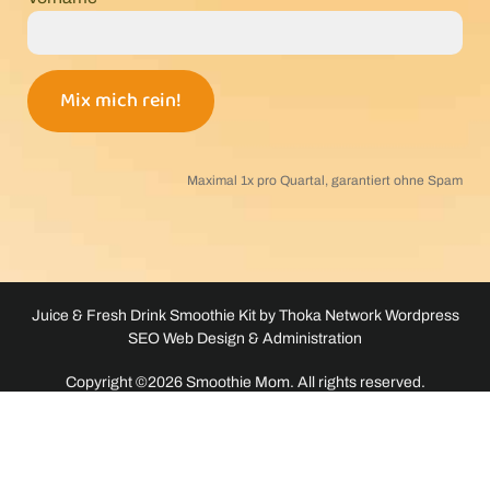
Maximal 1x pro Quartal, garantiert ohne Spam
Juice & Fresh Drink Smoothie Kit by
Thoka Network Wordpress
SEO Web Design & Administration
Copyright ©2026 Smoothie Mom. All rights reserved.
Smoothie Mom nimmt am Amazon-Partnerprogramm teil. Das bedeutet: Wenn du
auf einen mit Sternchen (*) gekennzeichneten Link klickst und etwas über
Amazon.de
kaufst, erhalten wir eine kleine Provision. Für dich bleibt der Preis